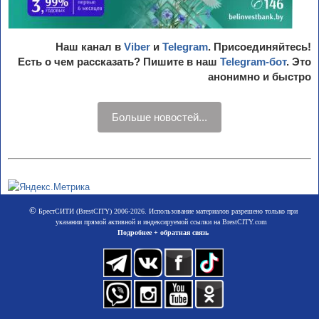
Наш канал в
Viber
и
Telegram
. Присоединяйтесь!
Есть о чем рассказать? Пишите в наш
Telegram-бот
. Это
анонимно и быстро
Больше новостей...
©
БрестСИТИ (BrestCITY) 2006-2026. Использование материалов разрешено только при
указании прямой активной и индексируемой ссылки на BrestCITY.com
Подробнее + обратная связь