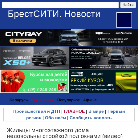
БрестСИТИ. Новости
Беларусь
Все новости
Популярное
Афиша
Происшествия и ДТП
|
ГЛАВНОЕ
|
В мире
|
Первый
регион
|
Обо всём
|
Сообщить новость
Жильцы многоэтажного дома
недовольны стройкой под окнами (видео)