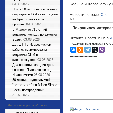
Больше интересного - у 
04.08.2026
Почти 50 мотоциклов изъяли
Новости по теме:
Снег
сотрудники ГАИ за выходные
на Брестчине - какие
***
причины
04.08.2026
Понравился материа
В Малорите 71-летний
водитель мопеда не заметил
Читайте БрестСИТИ в
Я
Suzuki
03.08.2026
Поделиться новостью с 
Два ДТП в Ивацевичском
районе: травмированы
водители СПМ и
----------------------
электроскутера
03.08.2026
Два спасения за один день
на озере Яглевичское под
Ивацевичами
03.08.2026
80-летний водитель Audi
"встретился" на М1 со Skoda
- есть пострадавший
31.07.2026
Что происходит в области
Брестский район