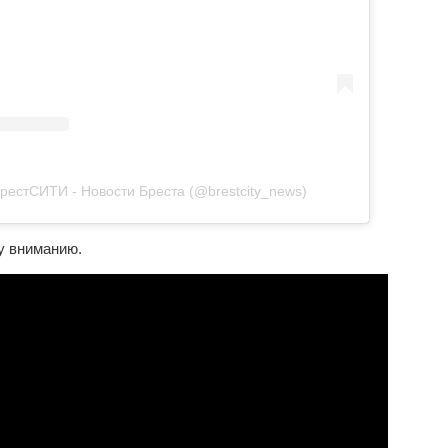
рестСИТИ - Новости Бреста (@brestcity_news)
у вниманию.