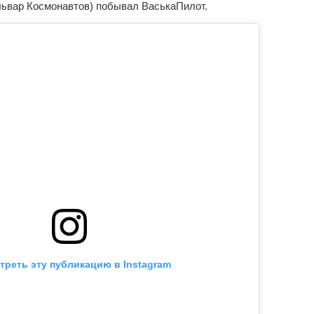
львар Космонавтов) побывал ВаськаПилот.
треть эту публикацию в Instagram