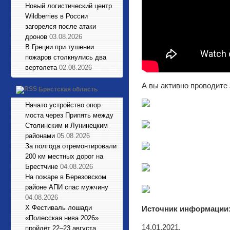
Новый логистический центр
Wildberries в России
загорелся после атаки
дронов
03.08.2026
В Греции при тушении
пожаров столкнулись два
вертолета
02.08.2026
А вы активно проводите
Брестская область
Начато устройство опор
моста через Припять между
Столинским и Лунинецким
районами
05.08.2026
За полгода отремонтировали
200 км местных дорог на
Брестчине
04.08.2026
На пожаре в Березовском
районе АПИ спас мужчину
04.08.2026
X Фестиваль лошади
Источник информации
«Полесская нива 2026»
14.01.2021.
пройдёт 22–23 августа