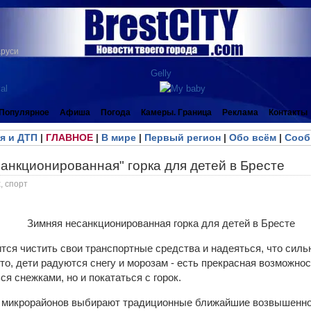
аруси
Популярное
Афиша
Погода
Камеры. Граница
Реклама
Контакты
я и ДТП
|
ГЛАВНОЕ
|
В мире
|
Первый регион
|
Обо всём
|
Сооб
анкционированная" горка для детей в Бресте
, спорт
тся чистить свои транспортные средства и надеяться, что сил
о, дети радуются снегу и морозам - есть прекрасная возможнос
ся снежками, но и покататься с горок.
и микрорайонов выбирают традиционные ближайшие возвышеннос