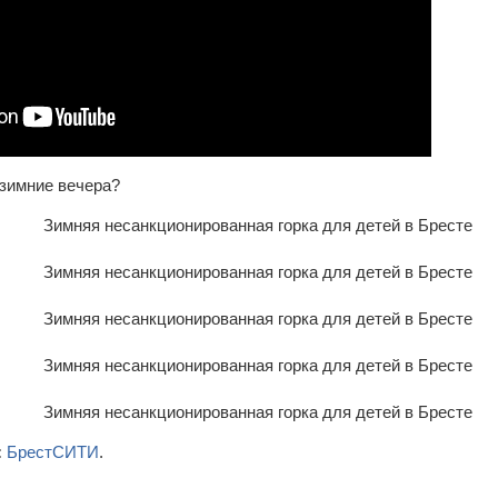
 зимние вечера?
:
БрестСИТИ
.