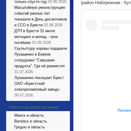
только спустя год
03.08.2026
(район Набережная - бу
Масштабную реконструкцию
событий разных лет
показали в День десантников
и ССО в Бресте
02.08.2026
ДТП в Бресте 31 июля:
мотоцикл и мопед - трое
погибших
01.08.2026
Cкульптуру коровы подарили
Лукашенко в Березе
сотрудники "Савушкин
продукта". Где её разместят
31.07.2026
Лукашенко посещает Брест.
ОАО «Брестский
электроламповый завод»
30.07.2026
Новости из других регионов
Посмо
Минск и область
Витебск и область
Гродно и область