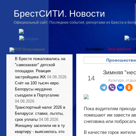
БрестСИТИ. Новости
Официальный сайт. Последние события, репортажи из Бреста и Бел
Беларусь
Все новости
Популярное
В Бресте пожаловались на
Происшестви
"самозахват" детской
площадки. Реакция
Зимняя "нес
Янв
14
застройщика ЖК
04.08.2026
Культура, отдых
Счёт на 100 тысяч евро.
Белорусы неудачно
съездили в Португалию
04.08.2026
Транспортный налог 2026 в
Пока водителям приходи
Беларуси: ставки, льготы,
помешают им завести авт
срок уплаты
04.08.2026
снеговика или побросать
Женщину заселили не в ту
квартиру - выяснилось это
В качестве горок жител