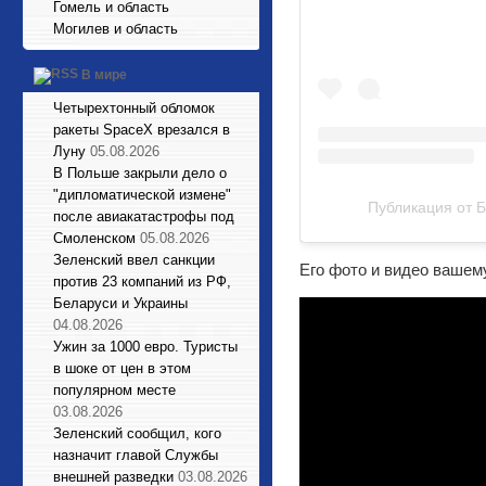
Гомель и область
Могилев и область
В мире
Четырехтонный обломок
ракеты SpaceX врезался в
Луну
05.08.2026
В Польше закрыли дело о
"дипломатической измене"
Публикация от Б
после авиакатастрофы под
Смоленском
05.08.2026
Зеленский ввел санкции
Его фото и видео вашем
против 23 компаний из РФ,
Беларуси и Украины
04.08.2026
Ужин за 1000 евро. Туристы
в шоке от цен в этом
популярном месте
03.08.2026
Зеленский сообщил, кого
назначит главой Службы
внешней разведки
03.08.2026