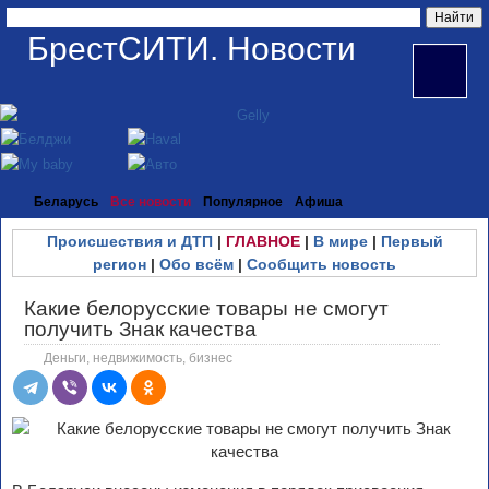
БрестСИТИ. Новости
Беларусь
Все новости
Популярное
Афиша
Происшествия и ДТП
|
ГЛАВНОЕ
|
В мире
|
Первый
регион
|
Обо всём
|
Сообщить новость
Какие белорусские товары не смогут
получить Знак качества
Деньги, недвижимость, бизнес