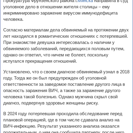
Прокуратура Фрунзенского района г.
Минска
направила в суд
уголовное дело в отношении жителя столицы – ему
инкриминировано заражение вирусом иммунодефицита
человека.
Согласно материалам дела обвиняемый на протяжении двух
лет находился в романтических отношениях с потерпевшей.
При знакомстве девушка интересовалась о наличии у
обвиняемого заболеваний, передающихся половым путем,
однако он ответил, что ничем не болеет, поскольку
испугался прекращения отношений.
Установлено, что о своем диагнозе обвиняемый узнал в 2018
году. Тогда же он был предупрежден об уголовной
ответственности за заведомое поставление другого лица в
опасность заражения ВИЧ, а также за заражение другого
человека такой болезнью. Однако мужчина скрыл свой
диагноз, подвергнув здоровье женщины риску.
В 2024 году потерпевшая проходила обследование перед
плановой операцией, где в том числе сдавала анализ на
ВИЧ-инфекцию. Результат указанного анализа оказался
положительным, о чем она сообщила партнеру, после чего