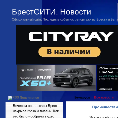
БрестСИТИ. Новости
Официальный сайт. Последние события, репортажи из Бреста и Бел
Беларусь
Все новости
Популярное
Вечером после жары Брест
Происшестви
накрыла гроза и ливень. Как
это было - собрали видео
Золотой ста
Май