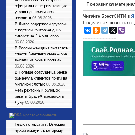
Понравился материа
официально не работающих
украинцев призывного
Читайте БрестСИТИ в
Я
возраста
06.08.2026
Поделиться новостью с 
В Литве задержали грузовик
с партией контрабандных
сигарет на 2,4 млн евро
----------------------
06.08.2026
В России женщина пыталась
спасти 3-летнего сына – оба
выпали из окна и погибли
06.08.2026
В Польше сотрудница банка
обманула клиентов почти на
миллион злотых
06.08.2026
Четырехтонный обломок
ракеты SpaceX врезался в
Луну
05.08.2026
Брестская область
Решил отомстить. Взломал
чужой аккаунт, к которому