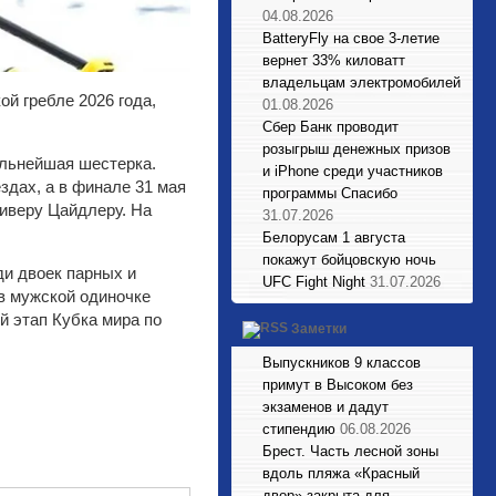
04.08.2026
BatteryFly на свое 3-летие
вернет 33% киловатт
владельцам электромобилей
й гребле 2026 года,
01.08.2026
Сбер Банк проводит
розыгрыш денежных призов
ильнейшая шестерка.
и iPhone среди участников
дах, а в финале 31 мая
программы Спасибо
ливеру Цайдлеру. На
31.07.2026
Белорусам 1 августа
покажут бойцовскую ночь
ди двоек парных и
UFC Fight Night
31.07.2026
в мужской одиночке
й этап Кубка мира по
Заметки
Выпускников 9 классов
примут в Высоком без
экзаменов и дадут
стипендию
06.08.2026
Брест. Часть лесной зоны
вдоль пляжа «Красный
двор» закрыта для