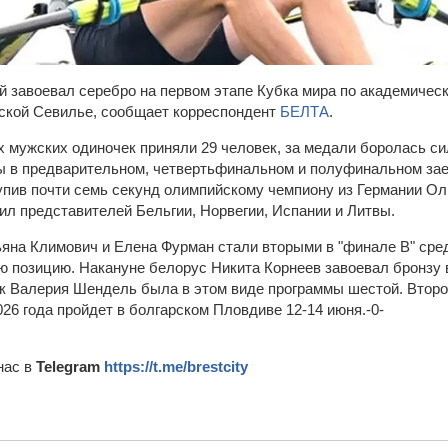
 завоевал серебро на первом этапе Кубка мира по академическо
ской Севилье, сообщает корреспондент
БЕЛТА
.
х мужских одиночек приняли 29 человек, за медали боролась с
 в предварительном, четвертьфинальном и полуфинальном заез
тупив почти семь секунд олимпийскому чемпиону из Германии О
л представителей Бельгии, Норвегии, Испании и Литвы.
ьяна Климович и Елена Фурман стали вторыми в "финале В" сре
ю позицию. Накануне белорус Никита Корнеев завоевал бронзу 
шек Валерия Шендель была в этом виде программы шестой. Второ
26 года пройдет в болгарском Пловдиве 12-14 июня.-0-
нас в
Telegram
https://t.me/brestcity