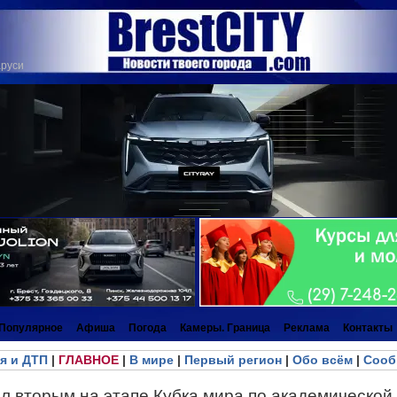
аруси
Популярное
Афиша
Погода
Камеры. Граница
Реклама
Контакты
я и ДТП
|
ГЛАВНОЕ
|
В мире
|
Первый регион
|
Обо всём
|
Сооб
л вторым на этапе Кубка мира по академической