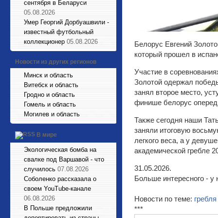
сентября в Беларуси
05.08.2026
Умер Георгий Дорбуашвили -
известный футбольный
коллекционер
05.08.2026
Белорус Евгений Золотой
который прошел в испан
Новости из других регионов
Участие в соревнования
Минск и область
Золотой одержал победы
Витебск и область
занял второе место, ус
Гродно и область
финише белорус опереди
Гомель и область
Могилев и область
Также сегодня наши Тат
заняли итоговую восьму
В мире
легкого веса, а у деву
Экологическая бомба на
академической гребле 20
свалке под Варшавой - что
31.05.2026.
случилось
07.08.2026
Больше интересного - у 
Соболенко рассказала о
своем YouTube-канале
06.08.2026
Новости по теме:
гребля
В Польше предложили
***
депортировать из страны