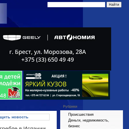
Рубрики
Происшествия
щить новость
Деньги, недвижимость,
бизнес
 гребле в Испании