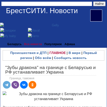
БрестСИТИ. Новости
Беларусь
Все новости
Популярное
Афиша
Происшествия и ДТП
|
ГЛАВНОЕ
|
В мире
|
Первый
регион
|
Обо всём
|
Сообщить новость
"Зубы дракона" на границе с Беларусью и
РФ устанавливает Украина
Граница, таможня