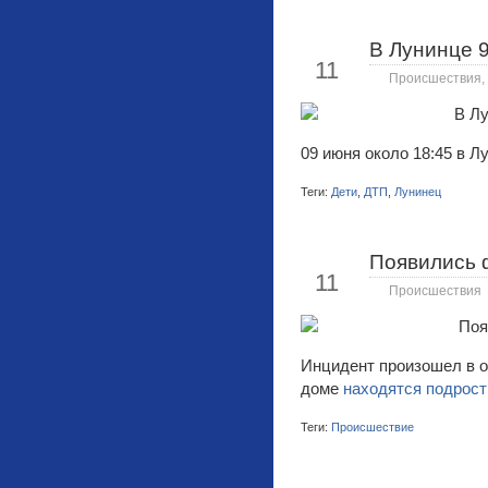
В Лунинце 9
Июн
11
Происшествия
,
09 июня около 18:45 в 
Теги:
Дети
,
ДТП
,
Лунинец
Появились ф
Июн
11
Происшествия
Инцидент произошел в о
доме
находятся подрост
Теги:
Происшествие