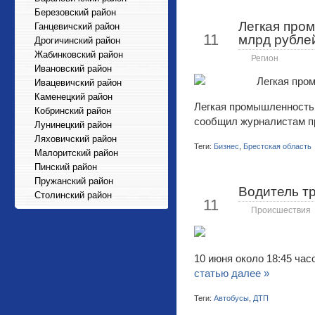
Березовский район
Легкая пром
Ганцевичский район
Июн
11
млрд рубле
Дрогичинский район
Жабинковский район
Регион
Ивановский район
Ивацевичский район
Каменецкий район
Легкая промышленность 
Кобринский район
сообщил журналистам п
Лунинецкий район
Ляховичский район
Теги:
Бизнес
,
Брестская область
Малоритский район
Пинский район
Пружанский район
Водитель тр
Июн
Столинский район
11
Происшествия
10 июня около 18:45 ча
статью далее »
Теги:
Автобусы
,
ДТП