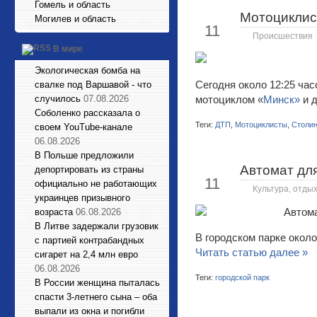
Гомель и область
Мотоциклис
Июн
Могилев и область
11
Происшествия
В мире
Экологическая бомба на
Сегодня около 12:25 ча
свалке под Варшавой - что
случилось
07.08.2026
мотоциклом «
Минск»
и 
Соболенко рассказала о
Теги:
ДТП
,
Мотоциклисты
,
Столи
своем YouTube-канале
06.08.2026
В Польше предложили
Автомат для
депортировать из страны
Июн
11
официально не работающих
Культура, отдых
украинцев призывного
возраста
06.08.2026
В Литве задержали грузовик
В городском парке окол
с партией контрабандных
Читать статью далее »
сигарет на 2,4 млн евро
06.08.2026
Теги:
городской парк
В России женщина пыталась
спасти 3-летнего сына – оба
выпали из окна и погибли