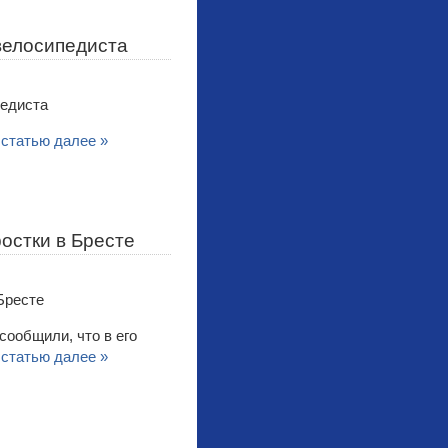
 велосипедиста
 статью далее »
остки в Бресте
сообщили, что в его
 статью далее »