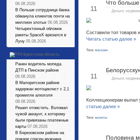
Что больше
Июн
06.08.2026
11
В Польше сотрудница банка
Деньги, недвиж
обманула клиентов почти на
миллион злотых
06.08.2026
Четырехтонный обломок
Составили топ товаров и
ракеты SpaceX врезался в
Читать статью далее »
Луну
05.08.2026
Теги:
магазин
Брестская область
Ранен водитель мопеда.
Белорусскую
ДТП в Пинском районе
Июн
11
08.08.2026
Деньги, недвиж
В Малоритском районе
задержан мотоциклист с 2,1
промилле алкоголя
Коллекционерам выпал 
08.08.2026
статью далее »
Решил отомстить. Взломал
чужой аккаунт, к которому
Теги:
монеты
были привязаны платежные
карты
07.08.2026
В Березовском районе на
Половина ма
Июн
пожаре спасен мужчина