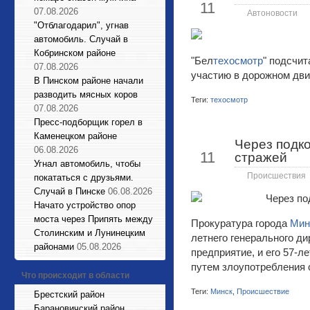
11
07.08.2026
Автоновости
"Отблагодарил", угнав
автомобиль. Случай в
Кобринском районе
"Бел
техосмотр
" подсчит
07.08.2026
участию в дорожном дв
В Пинском районе начали
разводить мясных коров
Теги:
техосмотр
07.08.2026
Пресс-подборщик горел в
Каменецком районе
Через подк
Июн
06.08.2026
11
стражей
Угнал автомобиль, чтобы
Происшествия
покататься с друзьями.
Случай в Пинске
06.08.2026
Начато устройство опор
моста через Припять между
Прокуратура города
Мин
Столинским и Лунинецким
летнего генерального ди
районами
05.08.2026
предприятие, и его 57-
путем злоупотребления
Что происходит в области
Теги:
Минск
,
Происшествие
Брестский район
Барановичский район