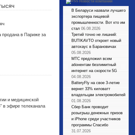
Новости компаний
тысяч
В Беларуси назвали лучшего
экспортера пищевой
промышленности. Вот кто им
стал
06.08.2026
а продана в Париже за
Третий точно не лишний:
BUTIKAVTO откроет новый
автохаус в Барановичах
05.08.2026
МТС предложил всем
абонентам безлимитный
интернет на скорости 5G
04.08.2026
BatteryFly на свое 3-летие
вернет 33% киловатт
владельцам электромобилей
гии и медицинской
01.08.2026
о" в эфире телеканала
Сбер Банк проводит
розыгрыш денежных призов
и iPhone среди участников
программы Спасибо
31.07.2026