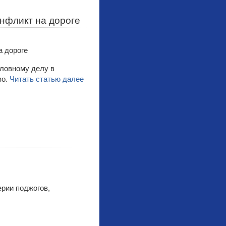
нфликт на дороге
оловному делу в
во.
Читать статью далее
рии поджогов,