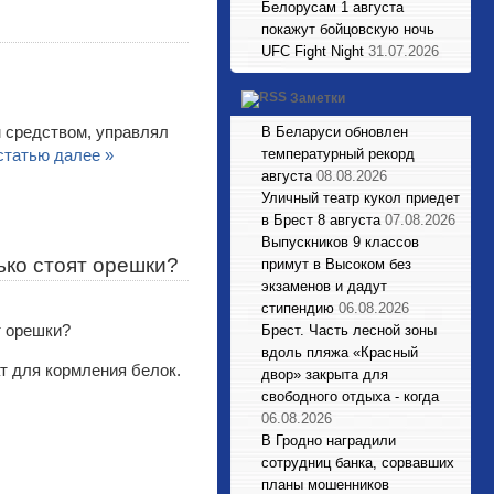
Белорусам 1 августа
покажут бойцовскую ночь
UFC Fight Night
31.07.2026
Заметки
м средством, управлял
В Беларуси обновлен
статью далее »
температурный рекорд
августа
08.08.2026
Уличный театр кукол приедет
в Брест 8 августа
07.08.2026
Выпускников 9 классов
ько стоят орешки?
примут в Высоком без
экзаменов и дадут
стипендию
06.08.2026
Брест. Часть лесной зоны
вдоль пляжа «Красный
т для кормления белок.
двор» закрыта для
свободного отдыха - когда
06.08.2026
В Гродно наградили
сотрудниц банка, сорвавших
планы мошенников