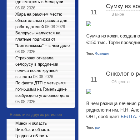
где смотреть в Беларуси
Сумку из в
Июн
06.08.2026
11
Жара на рабочем месте:
В мире
обязательные правила для
работодателей
06.08.2026
Белорусы жалуются на
Сумка из кожи, созданно
платные подписки от
€150 тыс. Торги провод
"Белтелекома" – в чем дело
06.08.2026
Теги:
Франция
Страховая отказала
белорусу в продлении
полиса после крупной
Онколог о р
Июн
выплаты
06.08.2026
11
Общество
По факту ДТП с четырьмя
погибшими на Гомельщине
возбуждено уголовное дело
05.08.2026
В чем разница лечения 
радиологии им. Н.Н. Але
Новости из других регионов
ОНТ, сообщает
БЕЛТА
.
Минск и область
Теги:
рак
Витебск и область
Гродно и область