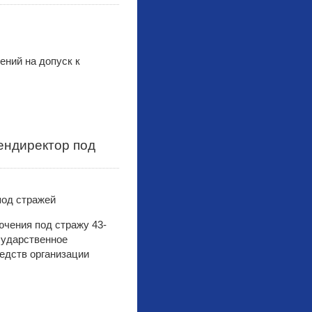
ений на допуск к
ендиректор под
чения под стражу 43-
сударственное
редств организации