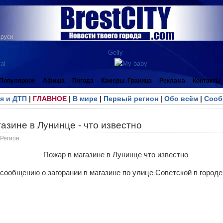
аруси
Популярное
Афиша
Погода
Камеры. Граница
Реклама
Контакты
я и ДТП
|
ГЛАВНОЕ
|
В мире
|
Первый регион
|
Обо всём
|
Сооб
азине в Лунинце - что известно
Регион
сообщению о загорании в магазине по улице Советской в город