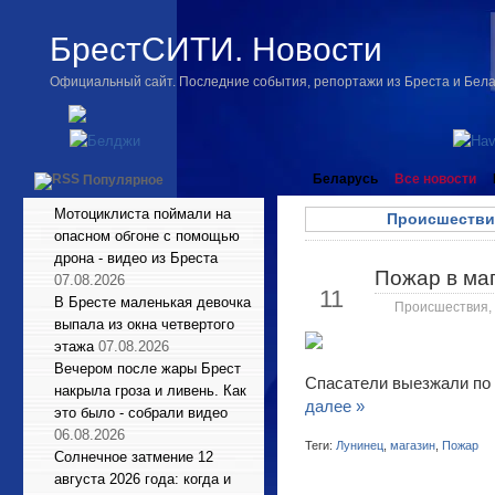
БрестСИТИ. Новости
Официальный сайт. Последние события, репортажи из Бреста и Бел
Беларусь
Все новости
Популярное
Мотоциклиста поймали на
Происшестви
опасном обгоне с помощью
дрона - видео из Бреста
Пожар в маг
Июн
07.08.2026
11
В Бресте маленькая девочка
Происшествия
,
выпала из окна четвертого
этажа
07.08.2026
Вечером после жары Брест
Спасатели выезжали по 
накрыла гроза и ливень. Как
далее »
это было - собрали видео
06.08.2026
Теги:
Лунинец
,
магазин
,
Пожар
Солнечное затмение 12
августа 2026 года: когда и