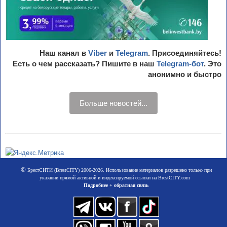
Наш канал в
Viber
и
Telegram
. Присоединяйтесь!
Есть о чем рассказать? Пишите в наш
Telegram-бот
. Это
анонимно и быстро
Больше новостей...
©
БрестСИТИ (BrestCITY) 2006-2026. Использование материалов разрешено только при
указании прямой активной и индексируемой ссылки на BrestCITY.com
Подробнее + обратная связь