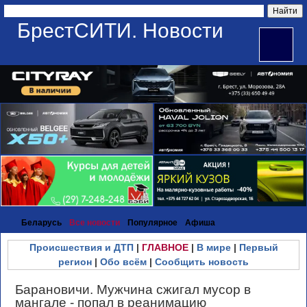
БрестСИТИ. Новости
Беларусь
Все новости
Популярное
Афиша
Происшествия и ДТП
|
ГЛАВНОЕ
|
В мире
|
Первый
регион
|
Обо всём
|
Сообщить новость
Барановичи. Мужчина сжигал мусор в
мангале - попал в реанимацию