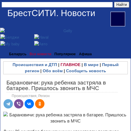
БрестСИТИ. Новости
Беларусь
Все новости
Популярное
Афиша
Происшествия и ДТП
|
ГЛАВНОЕ
|
В мире
|
Первый
регион
|
Обо всём
|
Сообщить новость
Барановичи: рука ребенка застряла в
батарее. Пришлось звонить в МЧС
Происшествия
,
Регион