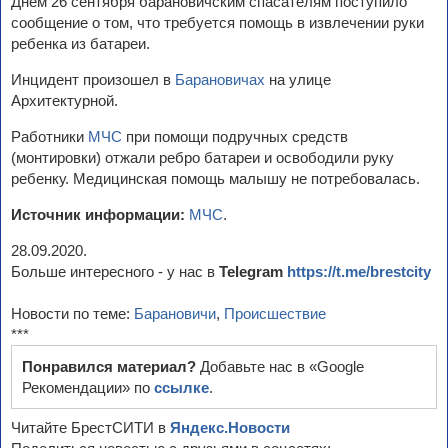
Днем 26 сентября барановичским спасателям поступило
сообщение о том, что требуется помощь в извлечении руки
ребенка из батареи.
Инцидент произошел в
Барановичах
на улице
Архитектурной.
Работники
МЧС
при помощи подручных средств
(монтировки) отжали ребро батареи и освободили руку
ребенку. Медицинская помощь малышу не потребовалась.
Источник информации:
МЧС
.
28.09.2020.
Больше интересного - у нас в
Telegram
https://t.me/brestcity
Новости по теме:
Барановичи
,
Происшествие
***
Понравился материал?
Добавьте нас в «Google
Рекомендации» по
ссылке
.
Читайте БрестСИТИ в
Яндекс.Новости