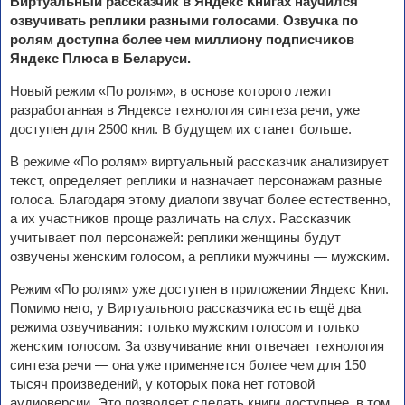
Виртуальный рассказчик в Яндекс Книгах научился
озвучивать реплики разными голосами. Озвучка по
ролям доступна более чем миллиону подписчиков
Яндекс Плюса в Беларуси.
Новый режим «По ролям», в основе которого лежит
разработанная в Яндексе технология синтеза речи, уже
доступен для 2500 книг. В будущем их станет больше.
В режиме «По ролям» виртуальный рассказчик анализирует
текст, определяет реплики и назначает персонажам разные
голоса. Благодаря этому диалоги звучат более естественно,
а их участников проще различать на слух. Рассказчик
учитывает пол персонажей: реплики женщины будут
озвучены женским голосом, а реплики мужчины — мужским.
Режим «По ролям» уже доступен в приложении Яндекс Книг.
Помимо него, у Виртуального рассказчика есть ещё два
режима озвучивания: только мужским голосом и только
женским голосом. За озвучивание книг отвечает технология
синтеза речи — она уже применяется более чем для 150
тысяч произведений, у которых пока нет готовой
аудиоверсии. Это позволяет сделать книги доступнее, в том