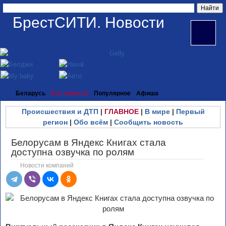
БрестСИТИ. Новости
Беларусь
Все новости
Популярное
Афиша
Происшествия и ДТП
|
ГЛАВНОЕ
|
В мире
|
Первый
регион
|
Обо всём
|
Сообщить новость
Белорусам в Яндекс Книгах стала
доступна озвучка по ролям
Новости компаний