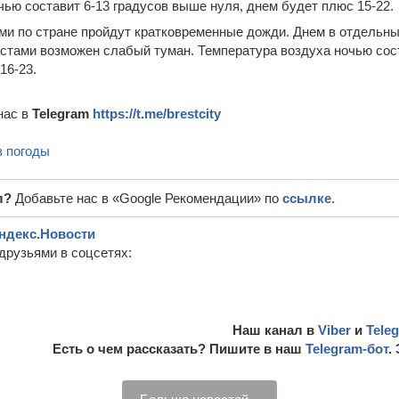
чью составит 6-13 градусов выше нуля, днем будет плюс 15-22.
ами по стране пройдут кратковременные дожди. Днем в отдельны
естами возможен слабый туман. Температура воздуха ночью сост
16-23.
нас в
Telegram
https://t.me/brestcity
з погоды
л?
Добавьте нас в «Google Рекомендации» по
ссылке
.
ндекс.Новости
друзьями в соцсетях:
Наш канал в
Viber
и
Tele
Есть о чем рассказать? Пишите в наш
Telegram-бот
.