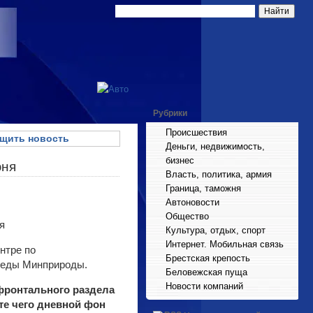
Рубрики
Происшествия
щить новость
Деньги, недвижимость,
бизнес
юня
Власть, политика, армия
Граница, таможня
Автоновости
Общество
Культура, отдых, спорт
Интернет. Мобильная связь
нтре по
Брестская крепость
среды Минприроды.
Беловежская пуща
Новости компаний
фронтального раздела
те чего дневной фон