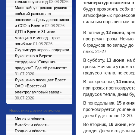
только спустя год
03.08.2026
температур окажется в
Масштабную реконструкцию
будут проявлять себя в
событий разных лет
атмосферных процессов 
показали в День десантников
сильным порывистым вет
и ССО в Бресте
02.08.2026
ДТП в Бресте 31 июля:
В пятницу,
12 июня
, вр
мотоцикл и мопед - трое
прогремят грозы. Ночью
погибших
01.08.2026
6 градусов по западу до
Cкульптуру коровы подарили
плюс 21-27.
Лукашенко в Березе
В субботу,
13 июня
, на
сотрудники "Савушкин
грозы. Ночью и утром в
продукта". Где её разместят
градусов тепла, по север
31.07.2026
Лукашенко посещает Брест.
В воскресенье,
14 июня
ОАО «Брестский
при грозах прогнозирует
электроламповый завод»
градусов тепла, днем бу
30.07.2026
В понедельник,
15 июня
прогнозируется усиление
Новости из других регионов
днем будет плюс 13-20.
Минск и область
Во вторник,
16 июня
, н
Витебск и область
дожди. Днем в отдельных
Гродно и область