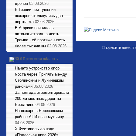
дронов
03.08.2026
В Греции при тушении
пожаров столкнулись два
вертолета
02.08.2026
В Африке появилась
автомагистраль в честь
Трампа - её протяженность
более тысячи км
02.08.2026
©
БрестСИТИ (BrestCITY)
Брестская область
Начато устройство опор
моста через Припять между
Столинским и Лунинецким
районами
05.08.2026
За полгода отремонтировали
200 км местных дорог на
Брестчине
04.08.2026
На пожаре в Березовском
районе АПИ спас мужчину
04.08.2026
X Фестиваль лошади
«Полесская нива 2026»