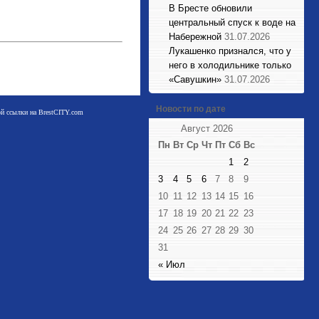
В Бресте обновили
центральный спуск к воде на
Набережной
31.07.2026
Лукашенко признался, что у
него в холодильнике только
«Савушкин»
31.07.2026
Новости по дате
мой ссылки на BrestCITY.com
Август 2026
Пн
Вт
Ср
Чт
Пт
Сб
Вс
1
2
3
4
5
6
7
8
9
10
11
12
13
14
15
16
17
18
19
20
21
22
23
24
25
26
27
28
29
30
31
« Июл