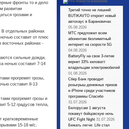
Новости компаний
ерные фронты то и дело
ом развитии
Третий точно не лишний:
аться грозами и
BUTIKAVTO откроет новый
автохаус в Барановичах
05.08.2026
. В отдельных районах
МТС предложил всем
 ночью составит от плюс
абонентам безлимитный
в восточных районах -
интернет на скорости 5G
04.08.2026
BatteryFly на свое 3-летие
даются сильные дожди,
вернет 33% киловатт
а ночью составит 7-14
владельцам электромобилей
01.08.2026
тами прогремят грозы,
Сбер Банк проводит
очью составит 8-13
розыгрыш денежных призов
и iPhone среди участников
программы Спасибо
тами прогремят грозы и
31.07.2026
ит 5-12 градусов тепла,
Белорусам 1 августа
покажут бойцовскую ночь
ут кратковременные
UFC Fight Night
31.07.2026
орывами 15-18 м/с.
Бежать легче: Life стал