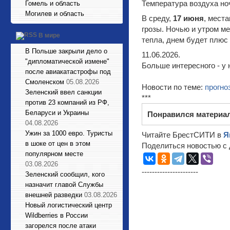
Температура воздуха но
Гомель и область
Могилев и область
В среду,
17 июня
, мест
грозы. Ночью и утром м
В мире
тепла, днем будет плюс 
В Польше закрыли дело о
11.06.2026.
"дипломатической измене"
Больше интересного - у 
после авиакатастрофы под
Смоленском
05.08.2026
Новости по теме:
прогно
Зеленский ввел санкции
***
против 23 компаний из РФ,
Беларуси и Украины
Понравился материа
04.08.2026
Ужин за 1000 евро. Туристы
Читайте БрестСИТИ в
Я
в шоке от цен в этом
Поделиться новостью с 
популярном месте
03.08.2026
----------------------
Зеленский сообщил, кого
назначит главой Службы
внешней разведки
03.08.2026
Новый логистический центр
Wildberries в России
загорелся после атаки