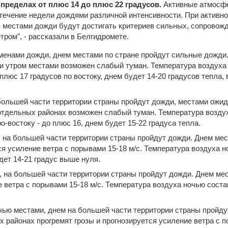
 пределах от плюс 14 до плюс 22 градусов.
Активные атмосф
 течение недели дождями различной интенсивности. При активн
местами дожди будут достигать критериев сильных, сопровожд
ром", - рассказали в Белгидромете.
еменами дожди, днем местами по стране пройдут сильные дожди
 и утром местами возможен слабый туман. Температура воздуха
 плюс 17 градусов по востоку, днем будет 14-20 градусов тепла, 
 большей части территории страны пройдут дожди, местами ожи
 отдельных районах возможен слабый туман. Температура воздух
о-востоку - до плюс 16, днем будет 15-22 градуса тепла.
, на большей части территории страны пройдут дожди. Днем мес
ся усиление ветра с порывами 15-18 м/с. Температура воздуха н
дет 14-21 градус выше нуля.
, на большей части территории страны пройдут дожди. Днем мес
 ветра с порывами 15-18 м/с. Температура воздуха ночью состав
очью местами, днем на большей части территории страны пройд
 районах прогремят грозы и прогнозируется усиление ветра с п