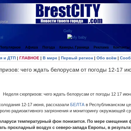
аруси
Популярное
Афиша
Погода
Камеры. Граница
Реклама
Контакты
я и ДТП
|
ГЛАВНОЕ
|
В мире
|
Первый регион
|
Обо всём
|
Сооб
ризов: чего ждать белорусам от погоды 12-17 и
олодания 12-17 июня, рассказали
БЕЛТА
в Республиканском це
тролю радиоактивного загрязнения и мониторингу окружающей 
еларуси температурный фон понизится. По мере смещения 
пать прохладный воздух с северо-запада Европы, в результа