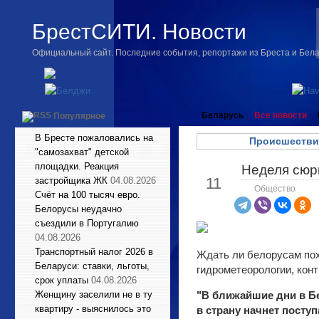
БрестСИТИ. Новости
Официальный сайт. Последние события, репортажи из Бреста и Бел
Беларусь
Все новости
Популярное
В Бресте пожаловались на
Происшестви
"самозахват" детской
площадки. Реакция
Неделя сюрп
Июн
11
застройщика ЖК
04.08.2026
Общество
Счёт на 100 тысяч евро.
Белорусы неудачно
съездили в Португалию
04.08.2026
Транспортный налог 2026 в
Ждать ли белорусам пох
Беларуси: ставки, льготы,
гидрометеорологии, кон
срок уплаты
04.08.2026
Женщину заселили не в ту
"В ближайшие дни в Б
квартиру - выяснилось это
в страну начнет посту