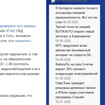
Новости компаний
В Беларуси назвали лучшего
экспортера пищевой
промышленности. Вот кто им
стал
06.08.2026
проверяют все камеры
Третий точно не лишний:
жбе У
ГАИ
УВД
BUTIKAVTO откроет новый
 в Сеть, возникли
автохаус в Барановичах
сути, это
оказалось
05.08.2026
МТС предложил всем
абонентам безлимитный
ругие нарушения, в том
интернет на скорости 5G
ось на официальном
04.08.2026
7, 1.38 (контроль
BatteryFly на свое 3-летие
ы видеонаблюдения и все
вернет 33% киловатт
 автоматическом режиме
владельцам электромобилей
01.08.2026
Сбер Банк проводит
розыгрыш денежных призов
и iPhone среди участников
казал редакции, что
программы Спасибо
31.07.2026