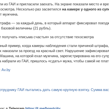
и из ГАИ и пригласили заехать. На экране показали место и вр
хосмотра. Несколько раз засветился
на камере у одного из су
т мужчина.
трафа — за каждый день, в который аппарат фиксировал поездк
 базовой величины (21 рубль).
енный пример, когда камеры наблюдения стали причиной штрафа,
ях наказали за проезд на красный свет. Нарушение зафиксирова
 Машина, на которой ехал мужчина, зарегистрирована на его супр
да набрали из ГАИ, пришлось «сдать» мужа, чтобы самой не пла
:
Av.by
отруднику ГАИ пытались дать самую крупную взятку. Сумма вас
нас в
Telegram
https://t.me/brestcity