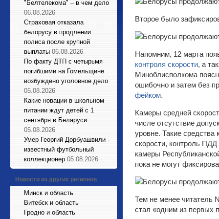
"Белтелекома" – в чем дело
06.08.2026
Второе было зафиксиров
Страховая отказала
белорусу в продлении
полиса после крупной
выплаты
06.08.2026
Напомним, 12 марта поя
По факту ДТП с четырьмя
контроля скорости
, а т
погибшими на Гомельщине
Миноблисполкома поясни
возбуждено уголовное дело
ошибочно и затем без п
05.08.2026
фейком
.
Какие новации в школьном
питании ждут детей с 1
Камеры средней скорост
сентября в Беларуси
числе отсутствие допус
05.08.2026
уровне. Такие средства 
Умер Георгий Дорбуашвили -
скорости, контроль ПДД
известный футбольный
камеры Республиканско
коллекционер
05.08.2026
пока не могут фиксирова
Новости из других регионов
Минск и область
Тем не менее читатель N
Витебск и область
стал «одним из первых 
Гродно и область