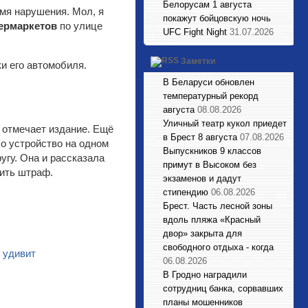
Белорусам 1 августа
емя нарушения. Мол, я
покажут бойцовскую ночь
пермаркетов
по улице
UFC Fight Night
31.07.2026
Заметки
и его автомобиля.
В Беларуси обновлен
температурный рекорд
августа
08.08.2026
Уличный театр кукол приедет
 отмечает издание. Ещё
в Брест 8 августа
07.08.2026
ло устройство на одном
Выпускников 9 классов
угу. Она и рассказала
примут в Высоком без
тить штраф.
экзаменов и дадут
стипендию
06.08.2026
Брест. Часть лесной зоны
вдоль пляжа «Красный
двор» закрыта для
свободного отдыха - когда
 удивит
06.08.2026
В Гродно наградили
сотрудниц банка, сорвавших
планы мошенников