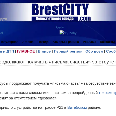
аруси
Популярное
Афиша
Погода
Камеры. Граница
Реклама
Контакты
я и ДТП
|
ГЛАВНОЕ
|
В мире
|
Первый регион
|
Обо всём
|
Сооб
родолжают получать «письма счастья» за отсутс
елиться с нами «письмами счастья» за непройденный
техосмот
едят за отсутствием «дозвола».
пришло с устройства на трассе Р21 в
Витебском
районе.