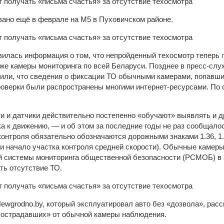
ано ещё в феврале на М5 в Пуховичском районе.
вилась информация о том, что непройденный техосмотр теперь
акже камеры мониторинга по всей Беларуси. Позднее в пресс-слу
ли, что сведения о фиксации ТО обычными камерами, попавшие
роверки были распространены многими интернет-ресурсами. По 
и и датчики действительно постепенно «обучают» выявлять и д
ка к движению, — и об этом за последние годы не раз сообщал
контроля обязательно обозначаются дорожными знаками 1.36, 1.3
 и начало участка контроля средней скорости). Обычные камер
й системы мониторинга общественной безопасности (РСМОБ) в
ть отсутствие ТО.
ewgrоdnо.by, который эксплуатировал авто без «дозвола», расс
пострадавших» от обычной камеры наблюдения.