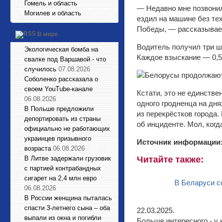
Гомель и область
— Недавно мне позвонил
Могилев и область
ездил на машине без те
Победы, — рассказывае
В мире
Водитель получил три ш
Экологическая бомба на
Каждое взыскание — 0,5
свалке под Варшавой - что
случилось
07.08.2026
Соболенко рассказала о
своем YouTube-канале
Кстати, это не единств
06.08.2026
одного гродненца на дн
В Польше предложили
из перекрёстков города.
депортировать из страны
об инциденте. Мол, ког
официально не работающих
украинцев призывного
Источник информации
возраста
06.08.2026
В Литве задержали грузовик
Читайте также:
с партией контрабандных
сигарет на 2,4 млн евро
В Беларуси с
06.08.2026
В России женщина пыталась
спасти 3-летнего сына – оба
22.03.2025.
выпали из окна и погибли
Больше интересного - у 