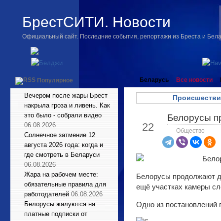
БрестСИТИ. Новости
Официальный сайт. Последние события, репортажи из Бреста и Бел
Беларусь
Все новости
Популярное
Вечером после жары Брест
Происшестви
накрыла гроза и ливень. Как
это было - собрали видео
Белорусы п
Мар
22
06.08.2026
Общество
Солнечное затмение 12
августа 2026 года: когда и
где смотреть в Беларуси
06.08.2026
Жара на рабочем месте:
Белорусы продолжают д
обязательные правила для
ещё участках камеры сл
работодателей
06.08.2026
Белорусы жалуются на
Одно из постановлений 
платные подписки от