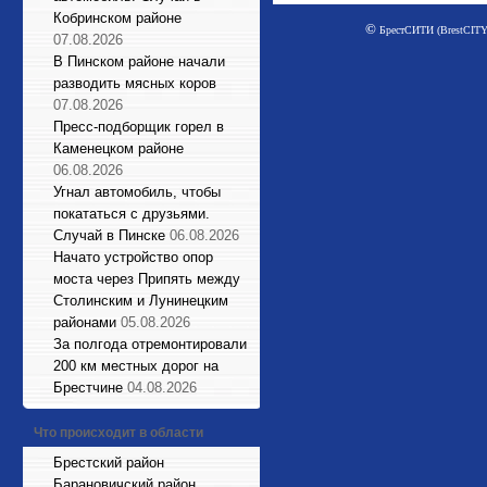
Кобринском районе
©
БрестСИТИ (BrestCITY)
07.08.2026
В Пинском районе начали
разводить мясных коров
07.08.2026
Пресс-подборщик горел в
Каменецком районе
06.08.2026
Угнал автомобиль, чтобы
покататься с друзьями.
Случай в Пинске
06.08.2026
Начато устройство опор
моста через Припять между
Столинским и Лунинецким
районами
05.08.2026
За полгода отремонтировали
200 км местных дорог на
Брестчине
04.08.2026
Что происходит в области
Брестский район
Барановичский район