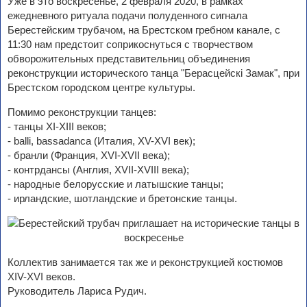
Уже в это воскресенье, 2 февраля 2020, в рамках
ежедневного ритуала подачи полуденного сигнала
Берестейским трубачом, на Брестском гребном канале, с
11:30 нам предстоит соприкоснуться с творчеством
обворожительных представительниц объединения
реконструкции исторического танца "Берасцейскi Замак", при
Брестском городском центре культуры.
Помимо реконструкции танцев:
- танцы XI-XIII веков;
- balli, bassadanca (Италия, XV-XVI век);
- бранли (Франция, XVI-XVII века);
- контрдансы (Англия, XVII-XVIII века);
- народные белорусские и латышские танцы;
- ирландские, шотландские и бретонские танцы.
Коллектив занимается так же и реконструкцией костюмов
XIV-XVI веков.
Руководитель Лариса Рудич.