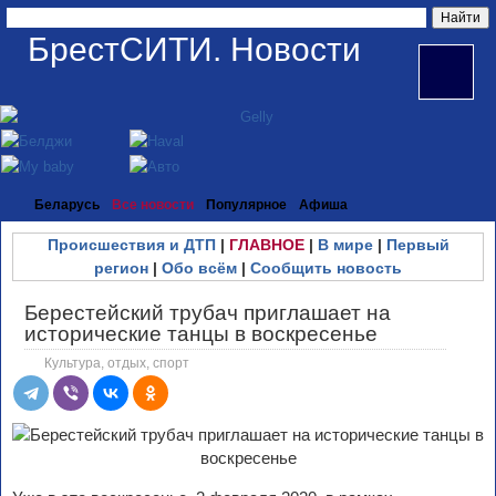
БрестСИТИ. Новости
Беларусь
Все новости
Популярное
Афиша
Происшествия и ДТП
|
ГЛАВНОЕ
|
В мире
|
Первый
регион
|
Обо всём
|
Сообщить новость
Берестейский трубач приглашает на
исторические танцы в воскресенье
Культура, отдых, спорт