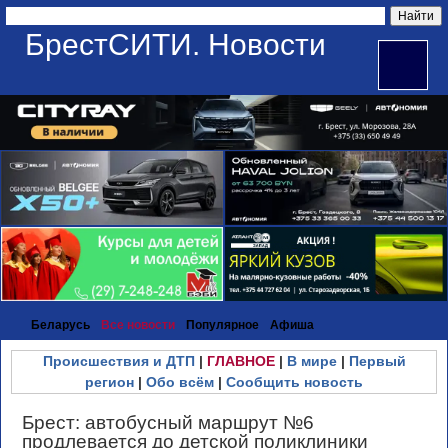
БрестСИТИ. Новости
Беларусь
Все новости
Популярное
Афиша
Происшествия и ДТП
|
ГЛАВНОЕ
|
В мире
|
Первый
регион
|
Обо всём
|
Сообщить новость
Брест: автобусный маршрут №6
продлевается до детской поликлиники