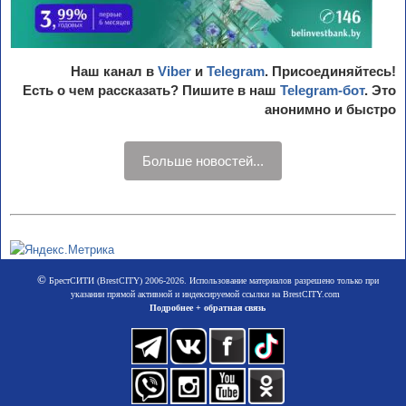
Наш канал в
Viber
и
Telegram
. Присоединяйтесь!
Есть о чем рассказать? Пишите в наш
Telegram-бот
. Это
анонимно и быстро
Больше новостей...
©
БрестСИТИ (BrestCITY) 2006-2026. Использование материалов разрешено только при
указании прямой активной и индексируемой ссылки на BrestCITY.com
Подробнее + обратная связь