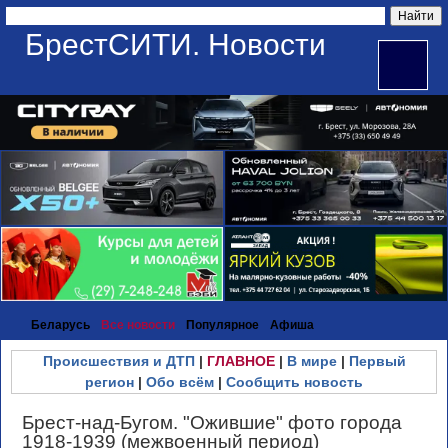
БрестСИТИ. Новости
Беларусь
Все новости
Популярное
Афиша
Происшествия и ДТП
|
ГЛАВНОЕ
|
В мире
|
Первый
регион
|
Обо всём
|
Сообщить новость
Брест-над-Бугом. "Ожившие" фото города
1918-1939 (межвоенный период)