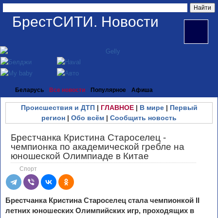
БрестСИТИ. Новости
Беларусь
Все новости
Популярное
Афиша
Происшествия и ДТП
|
ГЛАВНОЕ
|
В мире
|
Первый
регион
|
Обо всём
|
Сообщить новость
Брестчанка Кристина Староселец -
чемпионка по академической гребле на
юношеской Олимпиаде в Китае
Спорт
Брестчанка Кристина Староселец стала чемпионкой II
летних юношеских Олимпийских игр, проходящих в