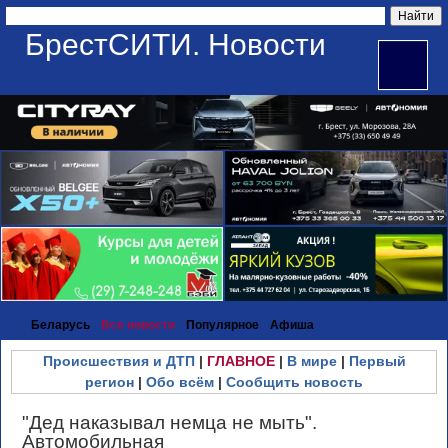
БрестСИТИ. Новости
Беларусь
Все новости
Популярное
Афиша
Происшествия и ДТП
|
ГЛАВНОЕ
|
В мире
|
Первый
регион
|
Обо всём
|
Сообщить новость
"Дед наказывал немца не мыть".
Автомобильная