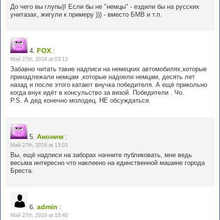
До чего вы глупы)! Если бы не "немцы" - ездили бы на русских
унитазах, жигули к примеру ))) - вместо БМВ и т.п.
FOX
4.
:
Май 27th, 2016 at 03:13
Забавно читать такие надписи на немецких автомобилях,которые
принадлежали немцам ,которые надоели немцам, десять лет
назад и после этого катают внучка победителя. А ещё прикольно
когда внук идёт в консульство за визой. Победители . Чо.
P.S. А дед конечно молодец. НЕ обсуждаться.
Аноним
5.
:
Май 27th, 2016 at 13:03
Вы, ещё надписи на заборах начните публиковать, мне ведь
весьма интересно что наклеено на единственной машине города
Бреста.
admin
6.
:
Май 27th, 2016 at 18:40