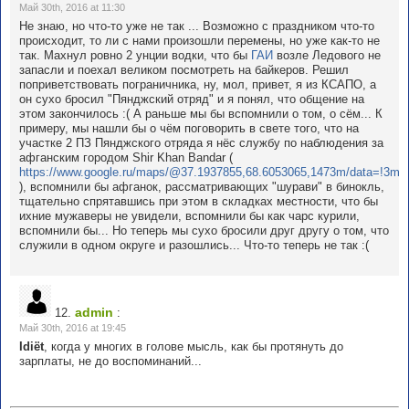
Май 30th, 2016 at 11:30
Не знаю, но что-то уже не так ... Возможно с праздником что-то
происходит, то ли с нами произошли перемены, но уже как-то не
так. Махнул ровно 2 унции водки, что бы
ГАИ
возле Ледового не
запасли и поехал великом посмотреть на байкеров. Решил
поприветствовать пограничника, ну, мол, привет, я из КСАПО, а
он сухо бросил "Пянджский отряд" и я понял, что общение на
этом закончилось :( А раньше мы бы вспомнили о том, о сём... К
примеру, мы нашли бы о чём поговорить в свете того, что на
участке 2 ПЗ Пянджского отряда я нёс службу по наблюдения за
афганским городом Shir Khan Bandar (
https://www.google.ru/maps/@37.1937855,68.6053065,1473m/data=!3m1
), вспомнили бы афганок, рассматривающих "шурави" в бинокль,
тщательно спрятавшись при этом в складках местности, что бы
ихние мужаверы не увидели, вспомнили бы как чарс курили,
вспомнили бы... Но теперь мы сухо бросили друг другу о том, что
служили в одном округе и разошлись... Что-то теперь не так :(
admin
12.
:
Май 30th, 2016 at 19:45
Idiёt
, когда у многих в голове мысль, как бы протянуть до
зарплаты, не до воспоминаний...