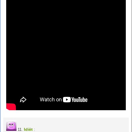
Idiёt
11.
: