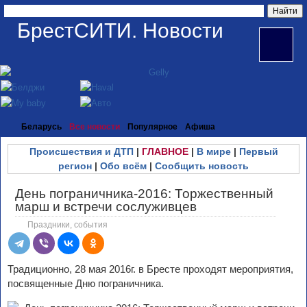
БрестСИТИ. Новости
Беларусь
Все новости
Популярное
Афиша
Происшествия и ДТП
|
ГЛАВНОЕ
|
В мире
|
Первый
регион
|
Обо всём
|
Сообщить новость
День пограничника-2016: Торжественный
марш и встречи сослуживцев
Праздники, события
Традиционно, 28 мая 2016г. в Бресте проходят мероприятия,
посвященные Дню пограничника.