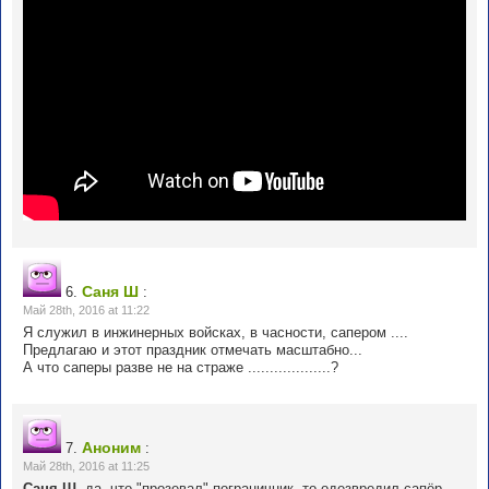
Саня Ш
6.
:
Май 28th, 2016 at 11:22
Я служил в инжинерных войсках, в часности, сапером ....
Предлагаю и этот праздник отмечать масштабно...
А что саперы разве не на страже ...................?
Аноним
7.
:
Май 28th, 2016 at 11:25
Саня Ш
, да, что "прозевал" пограничник, то одезвредил сапёр.