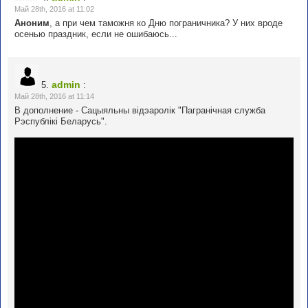
Май 28th, 2016 at 11:02
Аноним
, а при чем таможня ко Дню пограничника? У них вроде
осенью праздник, если не ошибаюсь...
admin
5.
:
Май 28th, 2016 at 11:14
В дополнение - Сацыяльны вiдэаролiк "Пагранiчная служба
Рэспублiкi Беларусь".