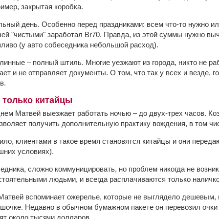
ример, закрытая коробка.
ный день. Особенно перед праздниками: всем что-то нужно или 
ей "чистыми" заработал Br70. Правда, из этой суммы нужно выч
пливо (у авто собеседника небольшой расход).
инные – полный штиль. Многие уезжают из города, никто не раб
ает и не отправляет документы. О том, что так у всех и везде, г
в.
 только китайцы
 днем Матвей выезжает работать ночью – до двух-трех часов. К
озволяет получить дополнительную практику вождения, в том чи
вило, клиентами в такое время становятся китайцы и они переда
шних условиях).
седника, сложно коммуницировать, но проблем никогда не возни
стоятельными людьми, и всегда расплачиваются только наличко
атвей вспоминает ожерелье, которые не выглядело дешевым, 
шочке. Недавно в обычном бумажном пакете он перевозил очки D
оят около тысячи долларов.