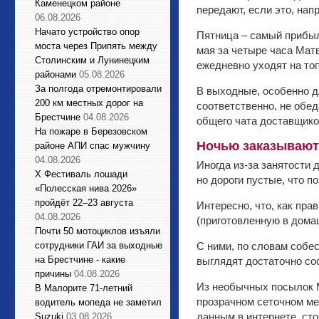
Каменецком районе
передают, если это, нап
06.08.2026
Начато устройство опор
Пятница – самый прибыль
моста через Припять между
мая за четыре часа Матв
Столинским и Лунинецким
ежедневно уходят на то
районами
05.08.2026
За полгода отремонтировали
В выходные, особенно дл
200 км местных дорог на
соответственно, не обед
Брестчине
04.08.2026
общего чата доставщико
На пожаре в Березовском
Ночью заказывают
районе АПИ спас мужчину
04.08.2026
Иногда из-за занятости
X Фестиваль лошади
но дороги пустые, что п
«Полесская нива 2026»
пройдёт 22–23 августа
Интересно, что, как пра
04.08.2026
(приготовленную в дома
Почти 50 мотоциклов изъяли
сотрудники ГАИ за выходные
С ними, по словам собе
на Брестчине - какие
выглядят достаточно со
причины
04.08.2026
Из необычных посылок М
В Малорите 71-летний
прозрачном сеточном ме
водитель мопеда не заметил
данным в интернете, ст
Suzuki
03.08.2026