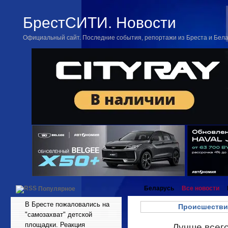
БрестСИТИ. Новости
Официальный сайт. Последние события, репортажи из Бреста и Бел
Беларусь
Все новости
Популярное
В Бресте пожаловались на
Происшестви
"самозахват" детской
площадки. Реакция
Лучше всего
Май