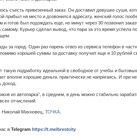
ь съесть привезенный заказ. Он доставил девушке суши, кот
ой прибыл на место и дозвонился адресату, женский голос пооб
 и готов был подождать еще, но минут через 30 позвонил заказ
 самому. Курьер сделал вывод, что пара за это время успела п
ищем.
ды за город. Один раз парень отвез из сервиса телефон в частн
 помимо хорошей суммы за доставку получил еще и 10 рублей с
ет такую подработку идеальной в свободное от учебы и бытовых
ает вполне хорошие деньги, практически не напрягаясь. И при 
 доход.
иков из автопарка", в среднем, в день можно стабильно зараба
 всех отчислений.
:
Николай Михновец,
ТОЧКА
.
нас в
Telegram
https://t.me/brestcity