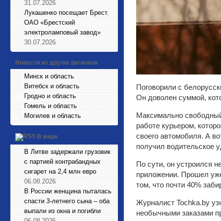
31.07.2026
Лукашенко посещает Брест.
ОАО «Брестский
электроламповый завод»
30.07.2026
Новости из других регионов
Минск и область
Витебск и область
Поговорили с белорусск
Гродно и область
Он доволен суммой, кот
Гомель и область
Максимально свободный 
Могилев и область
работе курьером, которо
своего автомобиля. А во
В мире
получил водительское у
В Литве задержали грузовик
с партией контрабандных
По сути, он устроился не
сигарет на 2,4 млн евро
приложении. Прошел уже
06.08.2026
том, что почти 40% заби
В России женщина пыталась
спасти 3-летнего сына – оба
Журналист Tochka.by узн
выпали из окна и погибли
необычными заказами п
06.08.2026