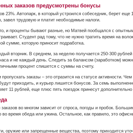
нных заказов предусмотрены бонусы
ов 23%. Автопарк, в который устроился собеседник, берет еще 
 завел трудовую и платит необходимые налоги.
о, и проценты бывают разные, но Матвей пообщался с опытным
траивает. Студент рад тому, что не нужно тратить время на волок
вой сумме, которую приносит подработка.
дый вторник. В среднем, за неделю получается 250-300 рублей 
часа и не каждый день. Следить за балансом (заработком) мож
личными процент спишется с суммы на счету.
 пропускать заказы – это отразится на статусе активности. Чем
удут приходить, и курьер лишится бонусов. За семь выполненн
яет 11 рублей, еще плюс пять поездок принесут дополнительно 
еда
заказов во многом зависит от спроса, погоды и пробок. Больши
о во время обеда или ужина. Остальное, как правило, это офис
ги, оружие или запрещенные вещества, поэтому приходится уточ