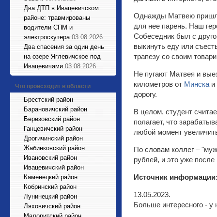
Два ДТП в Ивацевичском
Однажды Матвею пришлос
районе: травмированы
для нее парень. Наш гер
водители СПМ и
Собеседник был с другом
электроскутера
03.08.2026
выкинуть еду или съесть
Два спасения за один день
трапезу со своим товар
на озере Яглевичское под
Ивацевичами
03.08.2026
Не пугают Матвея и выез
километров от
Минска
и
Что происходит в области
дорогу.
Брестский район
Барановичский район
В целом, студент счита
Березовский район
полагает, что зарабатыв
Ганцевичский район
любой момент увеличить
Дрогичинский район
Жабинковский район
По словам коллег – "муж
Ивановский район
рублей, и это уже после
Ивацевичский район
Источник информации
Каменецкий район
Кобринский район
13.05.2023.
Лунинецкий район
Больше интересного - у 
Ляховичский район
Малоритский район