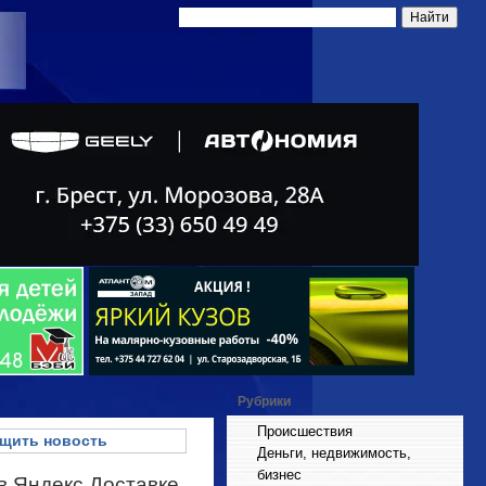
Рубрики
Происшествия
щить новость
Деньги, недвижимость,
бизнес
 в Яндекс Доставке