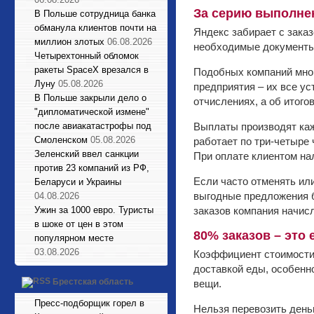
За серию выполне
В Польше сотрудница банка
обманула клиентов почти на
Яндекс забирает с заказ
миллион злотых
06.08.2026
необходимые документы,
Четырехтонный обломок
ракеты SpaceX врезался в
Подобных компаний мног
Луну
05.08.2026
предприятия – их все ус
В Польше закрыли дело о
отчислениях, а об итого
"дипломатической измене"
после авиакатастрофы под
Выплаты производят каж
Смоленском
05.08.2026
работает по три-четыре 
Зеленский ввел санкции
При оплате клиентом на
против 23 компаний из РФ,
Если часто отменять или
Беларуси и Украины
выгодные предложения б
04.08.2026
Ужин за 1000 евро. Туристы
заказов компания начисл
в шоке от цен в этом
80% заказов – это 
популярном месте
03.08.2026
Коэффициент стоимости 
доставкой еды, особенн
Брестская область
вещи.
Пресс-подборщик горел в
Нельзя перевозить день