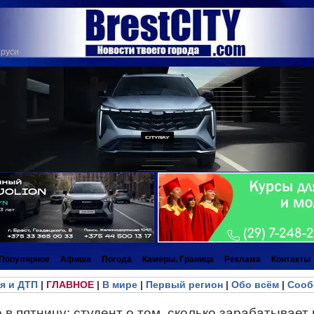
аруси
Популярное
Афиша
Погода
Камеры. Граница
Реклама
Контакты
я и ДТП
|
ГЛАВНОЕ
|
В мире
|
Первый регион
|
Обо всём
|
Сооб
 в пятницу: студент о том, сколько зарабатывает