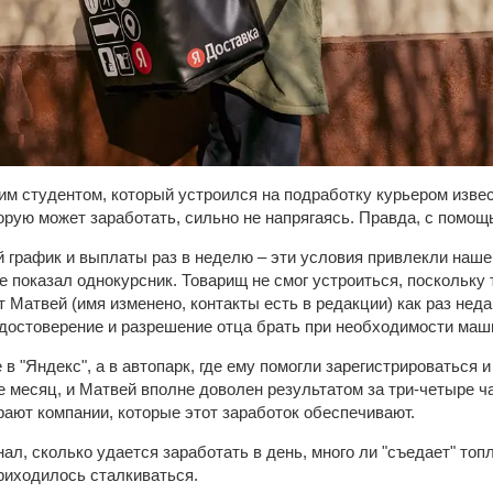
им студентом, который устроился на подработку курьером извес
орую может заработать, сильно не напрягаясь. Правда, с помощ
график и выплаты раз в неделю – эти условия привлекли нашег
е показал однокурсник. Товарищ не смог устроиться, поскольку
т Матвей (имя изменено, контакты есть в редакции) как раз неда
достоверение и разрешение отца брать при необходимости маш
 в "Яндекс", а в автопарк, где ему помогли зарегистрироваться 
 месяц, и Матвей вполне доволен результатом за три-четыре ча
рают компании, которые этот заработок обеспечивают.
ал, сколько удается заработать в день, много ли "съедает" топл
риходилось сталкиваться.