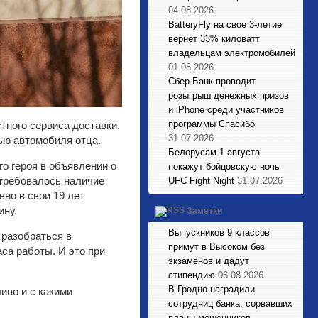
04.08.2026
BatteryFly на свое 3-летие
вернет 33% киловатт
владельцам электромобилей
01.08.2026
Сбер Банк проводит
розыгрыш денежных призов
и iPhone среди участников
программы Спасибо
тного сервиса доставки.
31.07.2026
ью автомобиля отца.
Белорусам 1 августа
о героя в объявлении о
покажут бойцовскую ночь
 требовалось наличие
UFC Fight Night
31.07.2026
вно в свои 19 лет
ину.
Заметки
Выпускников 9 классов
и разобраться в
примут в Высоком без
са работы. И это при
экзаменов и дадут
стипендию
06.08.2026
В Гродно наградили
иво и с какими
сотрудниц банка, сорвавших
планы мошенников