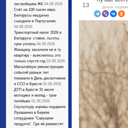
13
застройщика ЖК
04.08.2026
Деньги, недвиж
Счёт на 100 тысяч евро.
Белорусы неудачно
съездили в Португалию
04.08.2026
Транспортный налог 2026 в
Беларуси: ставки, льготы,
срок уплаты
04.08.2026
Женщину заселили не в ту
квартиру - выяснилось это
только спустя год
03.08.2026
Масштабную реконструкцию
событий разных лет
показали в День десантников
и ССО в Бресте
02.08.2026
ДТП в Бресте 31 июля:
мотоцикл и мопед - трое
погибших
01.08.2026
Cкульптуру коровы подарили
Лукашенко в Березе
сотрудники "Савушкин
продукта". Где её разместят