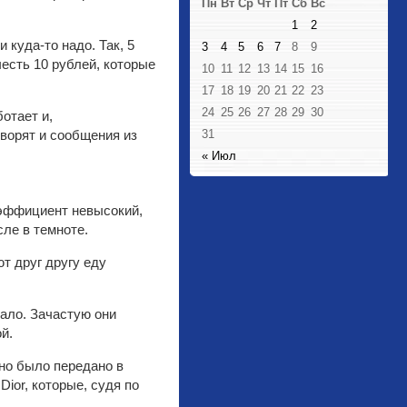
Пн
Вт
Ср
Чт
Пт
Сб
Вс
1
2
куда-то надо. Так, 5
3
4
5
6
7
8
9
есть 10 рублей, которые
10
11
12
13
14
15
16
17
18
19
20
21
22
23
24
25
26
27
28
29
30
отает и,
оворят и сообщения из
31
« Июл
оэффициент невысокий,
сле в темноте.
ют друг другу еду
кало. Зачастую они
й.
но было передано в
ior, которые, судя по