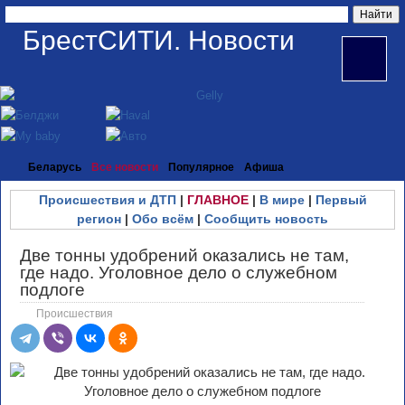
БрестСИТИ. Новости
Беларусь
Все новости
Популярное
Афиша
Происшествия и ДТП
|
ГЛАВНОЕ
|
В мире
|
Первый
регион
|
Обо всём
|
Сообщить новость
Две тонны удобрений оказались не там,
где надо. Уголовное дело о служебном
подлоге
Происшествия