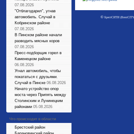
07.08.2026
"Отблагодарил", угнав
©
автомобиль. Случай в
БрестСИТИ (BrestCITY)
Кобринском районе
07.08.2026
В Пинском районе начали
разводить мясных коров
07.08.2026
Пресс-подборщик горел в
Каменецком районе
06.08.2026
Угнал автомобиль, чтобы
покататься с друзьями.
Случай в Пинске
06.08.2026
Начато устройство опор
моста через Припять между
Столинским и Лунинецким
районами
05.08.2026
Что происходит в области
Брестский район
Барановичский район