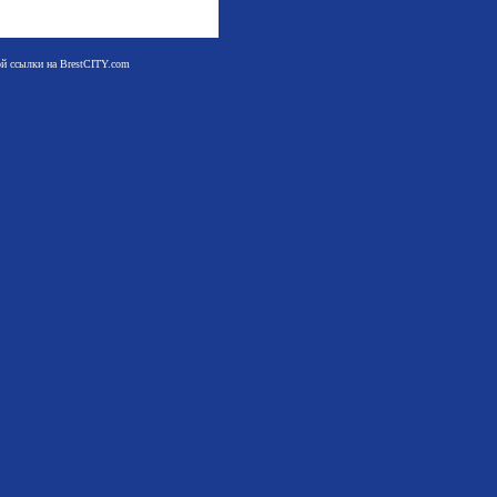
мой ссылки на BrestCITY.com