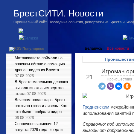
БрестСИТИ. Новости
Официальный сайт. Последние события, репортажи из Бреста и Бел
Беларусь
Все новости
Популярное
Мотоциклиста поймали на
Происшестви
опасном обгоне с помощью
дрона - видео из Бреста
Игроман орг
Май
21
07.08.2026
Происшествия
В Бресте маленькая девочка
выпала из окна четвертого
этажа
07.08.2026
Вечером после жары Брест
накрыла гроза и ливень. Как
Гродненским
межрайонны
это было - собрали видео
использования занятий 
06.08.2026
Солнечное затмение 12
Справочно: под исполь
августа 2026 года: когда и
выгоды от добровольног