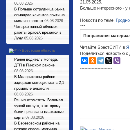
21.05.2025.
06.08.2026
Больше интересного - у 
В Польше сотрудница банка
обманула клиентов почти на
Новости по теме:
Гродно
миллион злотых
06.08.2026
***
Четырехтонный обломок
ракеты SpaceX врезался в
Понравился материа
Луну
05.08.2026
Читайте БрестСИТИ в
Я
Брестская область
Поделиться новостью с 
Ранен водитель мопеда.
ДТП в Пинском районе
----------------------
08.08.2026
В Малоритском районе
задержан мотоциклист с 2,1
промилле алкоголя
08.08.2026
Решил отомстить. Взломал
чужой аккаунт, к которому
были привязаны платежные
карты
07.08.2026
В Березовском районе на
пожаре спасен мужчина