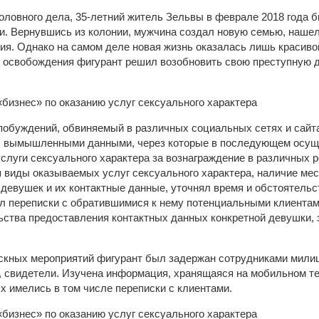
оловного дела, 35-летний житель Зельвы в феврале 2018 года 
и. Вернувшись из колонии, мужчина создал новую семью, нашел 
ия. Однако на самом деле новая жизнь оказалась лишь красивой
 освобождения фигурант решил возобновить свою преступную д
побуждений, обвиняемый в различных социальных сетях и сайт
с вымышленными данными, через которые в последующем осущ
слуги сексуального характера за вознаграждение в различных р
 виды оказываемых услуг сексуального характера, наличие мес
девушек и их контактные данные, уточнял время и обстоятельс
 переписки с обратившимися к нему потенциальными клиентами
ства предоставления контактных данных конкретной девушки, з
ыскных мероприятий фигурант был задержан сотрудниками мили
 свидетели. Изучена информация, хранящаяся на мобильном т
х имелись в том числе переписки с клиентами.