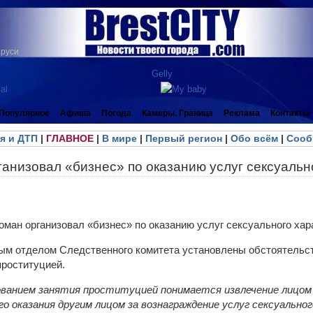
аруси
Популярное
Афиша
Погода
Камеры. Граница
Реклама
Контакты
я и ДТП
|
ГЛАВНОЕ
|
В мире
|
Первый регион
|
Обо всём
|
Сооб
анизовал «бизнес» по оказанию услуг сексуальн
м отделом Следственного комитета установлены обстоятельст
проституцией.
зованием занятия проституцией понимается извлечение лицом
о оказания другим лицом за вознаграждение услуг сексуальног