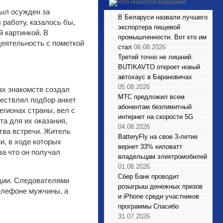
Новости компаний
был осужден за
В Беларуси назвали лучшего
работу, казалось бы,
экспортера пищевой
 картинкой. В
промышленности. Вот кто им
еятельность с пометкой
стал
06.08.2026
Третий точно не лишний:
BUTIKAVTO откроет новый
автохаус в Барановичах
05.08.2026
ах знакомств создал
МТС предложил всем
ествлял подбор анкет
абонентам безлимитный
егионах страны, вел с
интернет на скорости 5G
та для их оказания,
04.08.2026
тва встречи. Житель
BatteryFly на свое 3-летие
, в ходе которых
вернет 33% киловатт
а что он получал
владельцам электромобилей
01.08.2026
Сбер Банк проводит
ции. Следователями
розыгрыш денежных призов
елефоне мужчины, а
и iPhone среди участников
программы Спасибо
31.07.2026