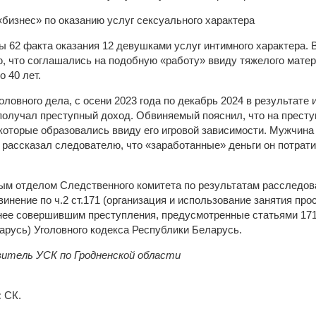
 62 факта оказания 12 девушками услуг интимного характера. 
, что соглашались на подобную «работу» ввиду тяжелого матер
о 40 лет.
ловного дела, с осени 2023 года по декабрь 2024 в результате
получал преступный доход. Обвиняемый пояснил, что на престу
оторые образовались ввиду его игровой зависимости. Мужчина 
 рассказал следователю, что «заработанные» деньги он потрати
ым отделом Следственного комитета по результатам расследов
нение по ч.2 ст.171 (организация и использование занятия про
ее совершившим преступления, предусмотренные статьями 171,
арусь) Уголовного кодекса Республики Беларусь.
итель УСК по Гродненской области
:
СК.