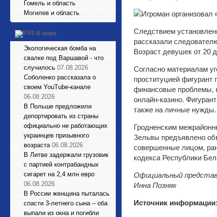
Гомель и область
Могилев и область
Следствием установлены
В мире
рассказали следователю
Экологическая бомба на
Возраст девушек от 20 д
свалке под Варшавой - что
случилось
07.08.2026
Согласно материалам уго
Соболенко рассказала о
проституцией фигурант 
своем YouTube-канале
финансовые проблемы, к
06.08.2026
онлайн-казино. Фигурант
В Польше предложили
также на личные нужды.
депортировать из страны
официально не работающих
Гродненским межрайонн
украинцев призывного
Зельвы предъявлено обви
возраста
06.08.2026
совершенные лицом, ран
В Литве задержали грузовик
кодекса Республики Бел
с партией контрабандных
сигарет на 2,4 млн евро
Официальный представ
06.08.2026
Инна Позняк
В России женщина пыталась
Источник информации
спасти 3-летнего сына – оба
выпали из окна и погибли