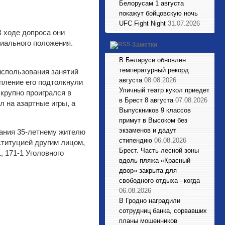
Белорусам 1 августа
покажут бойцовскую ночь
UFC Fight Night
31.07.2026
В ходе допроса они
иального положения.
Заметки
В Беларуси обновлен
температурный рекорд
 использования занятий
августа
08.08.2026
пление его подтолкнули
Уличный театр кукол приедет
крупно проигрался в
в Брест 8 августа
07.08.2026
л на азартные игры, а
Выпускников 9 классов
примут в Высоком без
экзаменов и дадут
ания 35-летнему жителю
стипендию
06.08.2026
ституцией другим лицом,
Брест. Часть лесной зоны
 171-1 Уголовного
вдоль пляжа «Красный
двор» закрыта для
свободного отдыха - когда
06.08.2026
В Гродно наградили
сотрудниц банка, сорвавших
планы мошенников