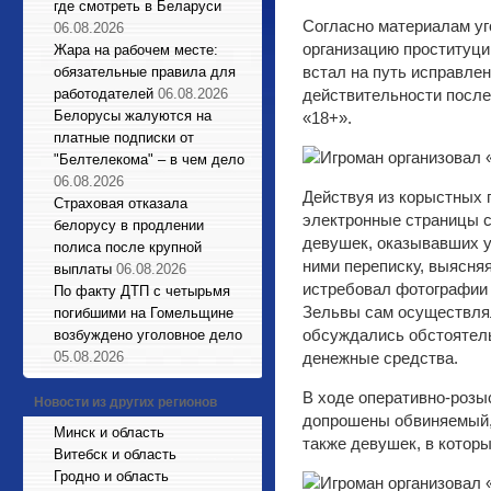
где смотреть в Беларуси
Согласно материалам уг
06.08.2026
организацию проституци
Жара на рабочем месте:
встал на путь исправлен
обязательные правила для
работодателей
06.08.2026
действительности после
Белорусы жалуются на
«18+».
платные подписки от
"Белтелекома" – в чем дело
06.08.2026
Действуя из корыстных 
Страховая отказала
электронные страницы 
белорусу в продлении
девушек, оказывавших у
полиса после крупной
ними переписку, выясняя
выплаты
06.08.2026
истребовал фотографии 
По факту ДТП с четырьмя
Зельвы сам осуществлял
погибшими на Гомельщине
обсуждались обстоятель
возбуждено уголовное дело
05.08.2026
денежные средства.
В ходе оперативно-роз
Новости из других регионов
допрошены обвиняемый,
Минск и область
также девушек, в которы
Витебск и область
Гродно и область