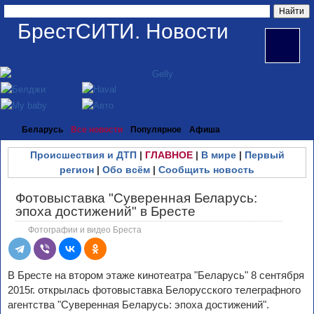
БрестСИТИ. Новости
Беларусь
Все новости
Популярное
Афиша
Происшествия и ДТП
|
ГЛАВНОЕ
|
В мире
|
Первый
регион
|
Обо всём
|
Сообщить новость
Фотовыставка "Суверенная Беларусь:
эпоха достижений" в Бресте
Фотографии и видео Бреста
В Бресте на втором этаже кинотеатра "Беларусь" 8 сентября
2015г. открылась фотовыставка Белорусского телеграфного
агентства "Суверенная Беларусь: эпоха достижений".