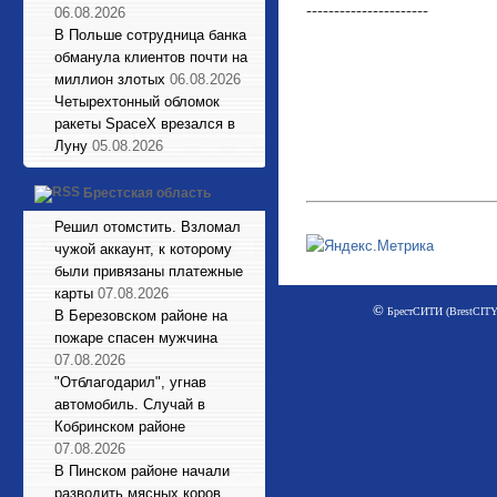
----------------------
06.08.2026
В Польше сотрудница банка
обманула клиентов почти на
миллион злотых
06.08.2026
Четырехтонный обломок
ракеты SpaceX врезался в
Луну
05.08.2026
Брестская область
Решил отомстить. Взломал
чужой аккаунт, к которому
были привязаны платежные
карты
07.08.2026
©
БрестСИТИ (BrestCITY)
В Березовском районе на
пожаре спасен мужчина
07.08.2026
"Отблагодарил", угнав
автомобиль. Случай в
Кобринском районе
07.08.2026
В Пинском районе начали
разводить мясных коров