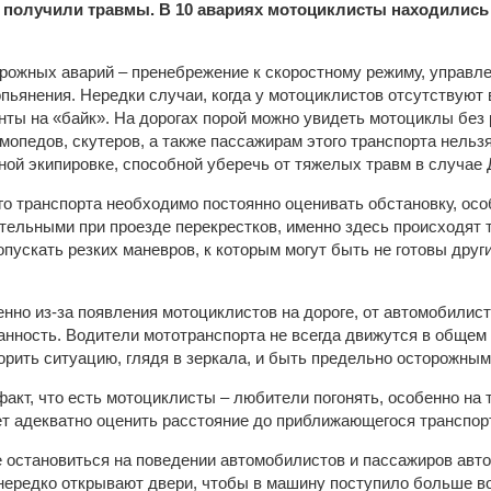
9 получили травмы. В 10 авариях мотоциклисты находились
орожных аварий – пренебрежение к скоростному режиму, управл
опьянения. Нередки случаи, когда у мотоциклистов отсутствуют
нты на «байк». На дорогах порой можно увидеть мотоциклы без 
мопедов, скутеров, а также пассажирам этого транспорта нельз
ой экипировке, способной уберечь от тяжелых травм в случае 
о транспорта необходимо постоянно оценивать обстановку, особ
тельными при проезде перекрестков, именно здесь происходят 
пускать резких маневров, к которым могут быть не готовы друг
енно из-за появления мотоциклистов на дороге, от автомобилис
нность. Водители мототранспорта не всегда движутся в общем 
рить ситуацию, глядя в зеркала, и быть предельно осторожным
акт, что есть мотоциклисты – любители погонять, особенно на 
ет адекватно оценить расстояние до приближающегося транспор
 остановиться на поведении автомобилистов и пассажиров авто
ередко открывают двери, чтобы в машину поступило больше в