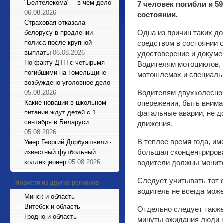
"Белтелекома" – в чем дело
7 человек погибли и 5
06.08.2026
состоянии.
Страховая отказала
Одна из причин таких д
белорусу в продлении
полиса после крупной
средством в состоянии 
выплаты
06.08.2026
удостоверение и докуме
По факту ДТП с четырьмя
Водителям мотоциклов, 
погибшими на Гомельщине
мотошлемах и специальн
возбуждено уголовное дело
Водителям двухколесног
05.08.2026
Какие новации в школьном
опережении, быть внима
питании ждут детей с 1
фатальные аварии, не до
сентября в Беларуси
движения.
05.08.2026
В теплое время года, им
Умер Георгий Дорбуашвили -
большая сконцентрирова
известный футбольный
коллекционер
05.08.2026
водители должны монито
Следует учитывать тот ф
Новости из других регионов
водитель не всегда мож
Минск и область
Витебск и область
Отдельно следует также
Гродно и область
минуты ожидания люди н