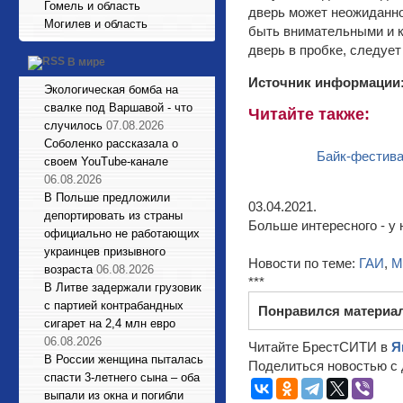
Гомель и область
дверь может неожиданно
Могилев и область
быть внимательными и к
дверь в пробке, следует
В мире
Источник информации
Экологическая бомба на
свалке под Варшавой - что
Читайте также:
случилось
07.08.2026
Соболенко рассказала о
Байк-фестивал
своем YouTube-канале
06.08.2026
В Польше предложили
03.04.2021.
депортировать из страны
Больше интересного - у 
официально не работающих
украинцев призывного
Новости по теме:
ГАИ
,
М
возраста
06.08.2026
***
В Литве задержали грузовик
с партией контрабандных
Понравился материа
сигарет на 2,4 млн евро
06.08.2026
Читайте БрестСИТИ в
Я
В России женщина пыталась
Поделиться новостью с 
спасти 3-летнего сына – оба
выпали из окна и погибли