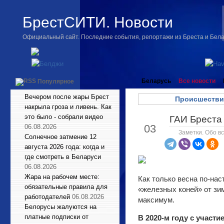
БрестСИТИ. Новости
Официальный сайт. Последние события, репортажи из Бреста и Бел
Беларусь
Все новости
Популярное
Вечером после жары Брест
Происшестви
накрыла гроза и ливень. Как
это было - собрали видео
ГАИ Бреста
Апр
03
06.08.2026
Заметки. Обо вс
Солнечное затмение 12
августа 2026 года: когда и
где смотреть в Беларуси
06.08.2026
Жара на рабочем месте:
Как только весна по-на
обязательные правила для
«железных коней» от зи
работодателей
06.08.2026
максимум.
Белорусы жалуются на
платные подписки от
В 2020-м году с участ