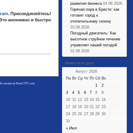
развития бизнеса
04.08.2026
Горячая пора в Бресте: как
gram
. Присоединяйтесь!
готовят город к
 Это анонимно и быстро
отопительному сезону
03.08.2026
Погодный двигатель: Как
высотное струйное течение
управляет нашей погодой
01.08.2026
Новости по дате
Август 2026
Пн
Вт
Ср
Чт
Пт
Сб
Вс
мой ссылки на BrestCITY.com
1
2
3
4
5
6
7
8
9
10
11
12
13
14
15
16
17
18
19
20
21
22
23
24
25
26
27
28
29
30
31
« Июл