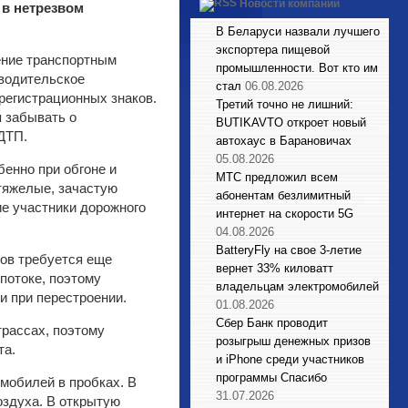
Новости компаний
 в нетрезвом
В Беларуси назвали лучшего
экспортера пищевой
ение транспортным
промышленности. Вот кто им
 водительское
стал
06.08.2026
регистрационных знаков.
Третий точно не лишний:
я забывать о
BUTIKAVTO откроет новый
ДТП.
автохаус в Барановичах
05.08.2026
енно при обгоне и
МТС предложил всем
тяжелые, зачастую
абонентам безлимитный
ие участники дорожного
интернет на скорости 5G
04.08.2026
BatteryFly на свое 3-летие
тов требуется еще
вернет 33% киловатт
потоке, поэтому
владельцам электромобилей
и при перестроении.
01.08.2026
Сбер Банк проводит
трассах, поэтому
розыгрыш денежных призов
та.
и iPhone среди участников
программы Спасибо
мобилей в пробках. В
31.07.2026
оздуха. В открытую