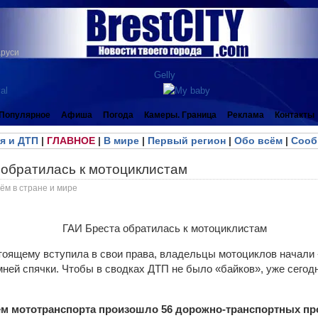
аруси
Популярное
Афиша
Погода
Камеры. Граница
Реклама
Контакты
я и ДТП
|
ГЛАВНОЕ
|
В мире
|
Первый регион
|
Обо всём
|
Сооб
 обратилась к мотоциклистам
ём в стране и мире
стоящему вступила в свои права, владельцы мотоциклов начали
мней спячки. Чтобы в сводках ДТП не было «байков», уже сегод
ием мототранспорта произошло 56 дорожно-транспортных пр