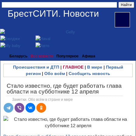
БрестСИТИ. Новости
Беларусь
Все новости
Популярное
Афиша
Происшествия и ДТП
|
ГЛАВНОЕ
|
В мире
|
Первый
регион
|
Обо всём
|
Сообщить новость
Стало известно, где будет работать глава
области на субботнике 12 апреля
Заметки. Обо всём в стране и мире