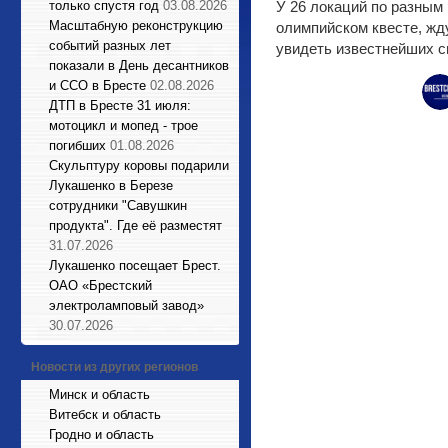
только спустя год
03.08.2026
У 26 локаций по разным
Масштабную реконструкцию
олимпийском квесте, жду
событий разных лет
увидеть известнейших с
показали в День десантников
и ССО в Бресте
02.08.2026
ДТП в Бресте 31 июля:
мотоцикл и мопед - трое
погибших
01.08.2026
Cкульптуру коровы подарили
Лукашенко в Березе
сотрудники "Савушкин
продукта". Где её разместят
31.07.2026
Лукашенко посещает Брест.
ОАО «Брестский
электроламповый завод»
30.07.2026
Новости из других регионов
Минск и область
Витебск и область
Гродно и область