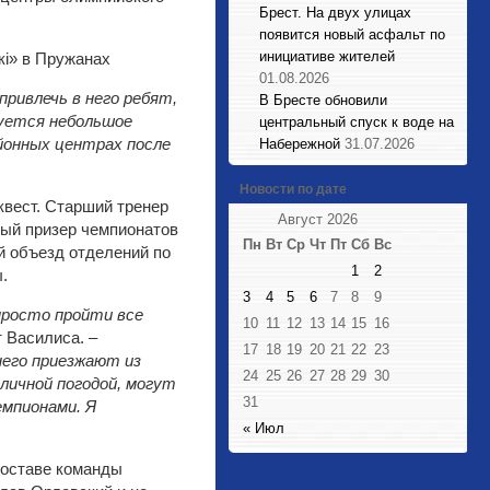
Брест. На двух улицах
появится новый асфальт по
инициативе жителей
01.08.2026
ривлечь в него ребят,
В Бресте обновили
руется небольшое
центральный спуск к воде на
айонных центрах после
Набережной
31.07.2026
Новости по дате
квест. Старший тренер
Август 2026
ный призер чемпионатов
Пн
Вт
Ср
Чт
Пт
Сб
Вс
й объезд отделений по
1
2
.
3
4
5
6
7
8
9
просто пройти все
10
11
12
13
14
15
16
т Василиса.
–
17
18
19
20
21
22
23
него приезжают из
24
25
26
27
28
29
30
личной погодой, могут
31
емпионами. Я
« Июл
составе команды