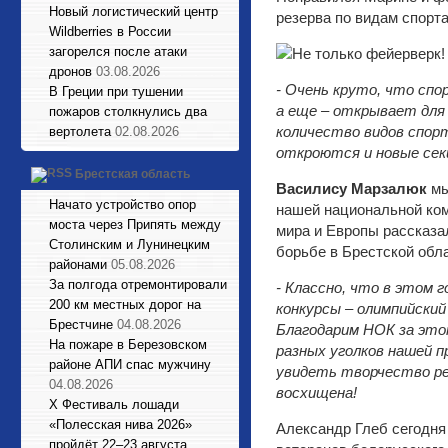
Новый логистический центр
резерва по видам спорт
Wildberries в России
загорелся после атаки
дронов
03.08.2026
- Очень круто, что сп
В Греции при тушении
а еще – открывает для
пожаров столкнулись два
количество видов спорт
вертолета
02.08.2026
откроются и новые сек
Брестская область
Василису Марзалюк
мы
Начато устройство опор
нашей национальной ком
моста через Припять между
мира и Европы рассказа
Столинским и Лунинецким
борьбе в Брестской обла
районами
05.08.2026
За полгода отремонтировали
- Классно, что в этом
200 км местных дорог на
конкурсы – олимпийский
Брестчине
04.08.2026
Благодарим НОК за это
На пожаре в Березовском
разных уголков нашей 
районе АПИ спас мужчину
увидеть творчество ре
04.08.2026
восхищена!
X Фестиваль лошади
«Полесская нива 2026»
Александр Глеб сегодня
пройдёт 22–23 августа