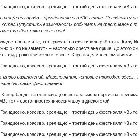
рошел День города – праздновали его 590-летие. Праздники у н
е хотели упустить возможность побывать на фестивале с т
ь масштабно, ярко и красочно!
очувствовали и те, кто приехал на фестиваль работать.
Киру И
жно было не заметить – настолько брестчане яркие! До этого о
окі» фудтраки привезли впервые. Кира поделилась эмоциями:
а, много развлечений. Мероприятия, которые проходят здесь,
льше бы таких фестивалей!
 Кавер-бэнды на главной сцене вскоре сменят артисты, принима
 «Вытокі» свето-пиротехническим шоу и дискотекой.