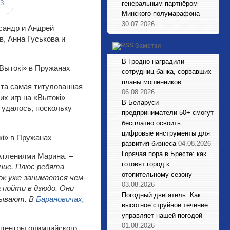
генеральным партнёром
Минского полумарафона
30.07.2026
сандр и Андрей
, Анна Гуськова и
Заметки
В Гродно наградили
сотрудниц банка, сорвавших
планы мошенников
ста самая титулованная
06.08.2026
х игр на «Вытокі»
В Беларуси
 удалось, поскольку
предприниматели 50+ смогут
бесплатно освоить
цифровые инструменты для
развития бизнеса
04.08.2026
Горячая пора в Бресте: как
атлениями Марина.
–
готовят город к
ение. Плюс ребята
отопительному сезону
ок уже занимается чем-
03.08.2026
 пойти в дзюдо. Они
Погодный двигатель: Как
зывают. В
Барановичах,
высотное струйное течение
управляет нашей погодой
01.08.2026
 центры олимпийского