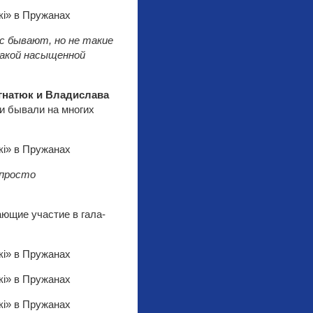
ас бывают, но не такие
акой насыщенной
гнатюк и Владислава
ни бывали на многих
 просто
ющие участие в гала-