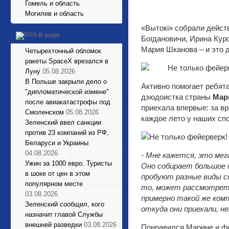
Гомель и область
Могилев и область
«Вытокі» собрали дейст
В мире
Богдановичи, Ирина Кур
Мария Шканова – и это 
Четырехтонный обломок
ракеты SpaceX врезался в
Луну
05.08.2026
В Польше закрыли дело о
Активно помогает ребят
"дипломатической измене"
дзюдоистка страны
Мар
после авиакатастрофы под
приехала впервые: за в
Смоленском
05.08.2026
каждое лето у наших с
Зеленский ввел санкции
против 23 компаний из РФ,
Беларуси и Украины
04.08.2026
- Мне кажется, это мег
Ужин за 1000 евро. Туристы
Оно собирает большое к
в шоке от цен в этом
пробуют разные виды с
популярном месте
то, может рассмотреть 
03.08.2026
примерно такой же ком
Зеленский сообщил, кого
откуда они приехали, н
назначит главой Службы
внешней разведки
03.08.2026
Понравился Марине и фо