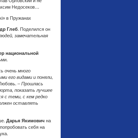
лав Орловский и не
Максим Недосеков…
др Глеб
. Поделился он
 людей, замечательная
нер национальной
ьми.
ь очень много
ми его видами и поняли,
Любовь.
– Прошлась
порта, показать лучшее
 с теми, с кем редко
должен оставлять
ше.
Дарья Якимович
на
попробовать себя на
ука.