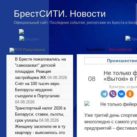
БрестСИТИ. Новости
Официальный сайт. Последние события, репортажи из Бреста и Бел
Беларусь
Все новости
Популярное
В Бресте пожаловались на
Происшестви
"самозахват" детской
площадки. Реакция
Не только ф
Июн
08
застройщика ЖК
04.08.2026
«Вытокі» в
Счёт на 100 тысяч евро.
Культура, отдых
Белорусы неудачно
съездили в Португалию
04.08.2026
Транспортный налог 2026 в
Беларуси: ставки, льготы,
Уже третий день спортив
срок уплаты
04.08.2026
многолюдно с самого утр
Женщину заселили не в ту
предприятий – фестиваль
квартиру - выяснилось это