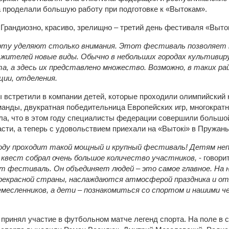
а проделали большую работу при подготовке к «Вытокам».
орту уделяют столько внимания. Этот фестиваль позволяет п
 жителей новые виды. Обычно в небольших городах культиви
а, а здесь их представлено множество. Возможно, в таких р
ции, отделения.
 встретили в компании детей, которые проходили олимпийский 
анды, двукратная победительница Европейских игр, многократ
ла, что в этом году специалисты федерации совершили большо
сти, а теперь с удовольствием приехали на «Вытокі» в Пружаны
 году проходит такой мощный и крупный фестиваль! Детям не
 квест собрал очень большое количество участников,
- говори
т фестиваль. Он объединяет людей – это самое главное. На 
прекрасной страны, наслаждаются атмосферой праздника и от
месленников, а дети – познакомиться со спортом и нашими ч
 принял участие в футбольном матче легенд спорта. На поле в 