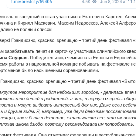
вительно звездный состав участников: Екатерина Карстен, Алек
очкина и Кирилл Маскевич, Максим Недосеков, Алексей Алферов
далеко не полный список!
ам зарабатывать печати в карточку участника олимпийского кве
ина Слуцкая
. Победительница чемпионата Европы и Европейски
ремя работы в национальной команде побывать на фестивале не
портсменов было насыщенным соревнованиями.
акрутое мероприятие для небольших городов, -
делилась впеч
оличество детей и родителей, а это, в первую очередь, общ
порта и могут выбрать интересный для них. Даже если ребен
и другие виды. Я, например, уже двум девочкам посоветовала
плекции, как я была в детстве, схватывают все, что им пока
еплохая школа дзюдо, поэтому рекомендовала им попробовать.
рмат фестиваля. Она отметила: федерации и республиканские