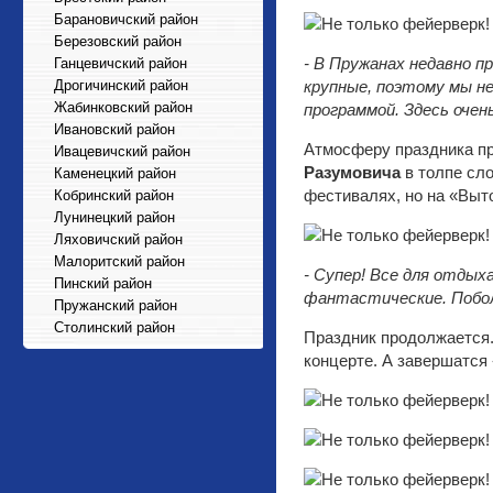
Барановичский район
Березовский район
- В Пружанах недавно п
Ганцевичский район
Дрогичинский район
крупные, поэтому мы н
Жабинковский район
программой. Здесь очен
Ивановский район
Атмосферу праздника пр
Ивацевичский район
Разумовича
в толпе сло
Каменецкий район
фестивалях, но на «Выт
Кобринский район
Лунинецкий район
Ляховичский район
Малоритский район
- Супер! Все для отдых
Пинский район
фантастические. Побо
Пружанский район
Столинский район
Праздник продолжается.
концерте. А завершатся