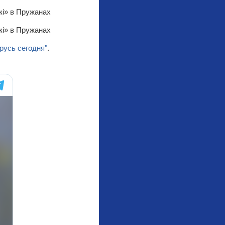
русь сегодня"
.