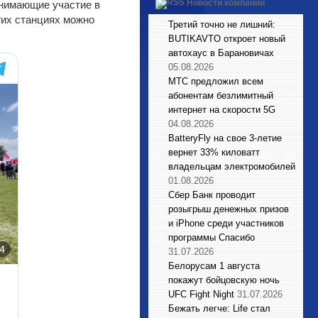
Новости компаний
инимающие участие в
гих станциях можно
Третий точно не лишний:
BUTIKAVTO откроет новый
автохаус в Барановичах
05.08.2026
МТС предложил всем
абонентам безлимитный
интернет на скорости 5G
04.08.2026
BatteryFly на свое 3-летие
вернет 33% киловатт
владельцам электромобилей
01.08.2026
Сбер Банк проводит
розыгрыш денежных призов
и iPhone среди участников
программы Спасибо
31.07.2026
Белорусам 1 августа
покажут бойцовскую ночь
UFC Fight Night
31.07.2026
Бежать легче: Life стал