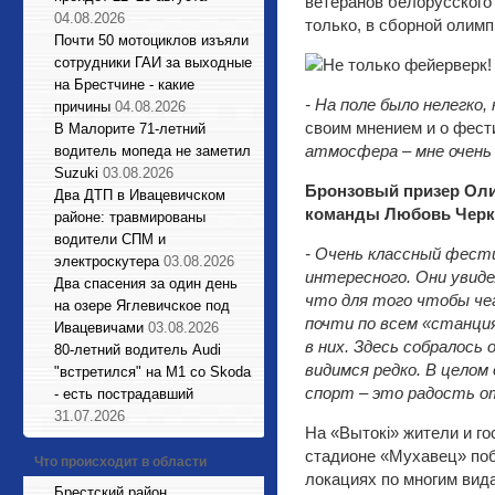
ветеранов белорусского
04.08.2026
только, в сборной олим
Почти 50 мотоциклов изъяли
сотрудники ГАИ за выходные
на Брестчине - какие
- На поле было нелегко
причины
04.08.2026
своим мнением и о фест
В Малорите 71-летний
атмосфера – мне очень
водитель мопеда не заметил
Suzuki
03.08.2026
Бронзовый призер Оли
Два ДТП в Ивацевичском
команды Любовь Чер
районе: травмированы
водители СПМ и
- Очень классный фести
электроскутера
03.08.2026
интересного. Они увиде
Два спасения за один день
что для того чтобы чег
на озере Яглевичское под
почти по всем «станция
Ивацевичами
03.08.2026
в них. Здесь собралось
80-летний водитель Audi
видимся редко. В цело
"встретился" на М1 со Skoda
спорт – это радость от
- есть пострадавший
31.07.2026
На «Вытокі» жители и г
стадионе «Мухавец» поб
Что происходит в области
локациях по многим вида
Брестский район