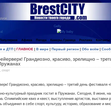
аруси
Популярное
Афиша
Погода
Камеры. Граница
Реклама
Контакты
я и ДТП
|
ГЛАВНОЕ
|
В мире
|
Первый регион
|
Обо всём
|
Сооб
ейерверк! Грандиозно, красиво, зрелищно – тре
 Пружанах
, спорт
но-культурный праздник гостит в Пружанах. Сегодня, 8 июня, н
а. Олимпийские квиз и квест, выступления артистов, выставки 
 объединил в себе спорт, культуру, историю, образование и мно