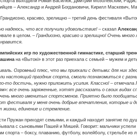
 спорта выходили Роман Василюк, Дмитрий Мозолевский, Радис
пийцев – Александр и Андрей Богдановичи, Кирилл Маскевич, 
, но надеюсь, что все получили удовольствие!
– сказал
Алексан
ивале в целом. –
Грандиозно, красиво и зрелищно! Очень много
 нравится.
мпийских игр по художественной гимнастике, старший тре
кашина
на «Вытокі» в этот раз приехала с семьей – мужем и дет
валь. Огромный плюс, что мы приехали с детьми: для них здес
ли настоящий праздник спорта, смогли познакомиться с разны
о-то достичь, нужно приложить усилия. Классно! –
отмечала 
м»: все очень заряженные, хотят рассказать о своих видах с
 очень много именитых спортсменов. Приятно было пообщаться
м от фестиваля у меня очень добрые впечатления, которые и 
 жизни, единение и стремление.
ости Пружан приходят семьями, и каждый находит занятие по ду
ывала с сыновьями Пашей и Мишей. Говорит: мальчики успели 
м спорта – боксу, плаванию, футболу, волейболу, стрельбе из л