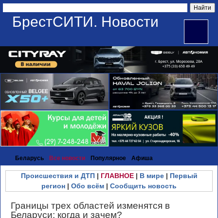
БрестСИТИ. Новости
Беларусь
Все новости
Популярное
Афиша
Происшествия и ДТП
|
ГЛАВНОЕ
|
В мире
|
Первый
регион
|
Обо всём
|
Сообщить новость
Границы трех областей изменятся в
Беларуси: когда и зачем?