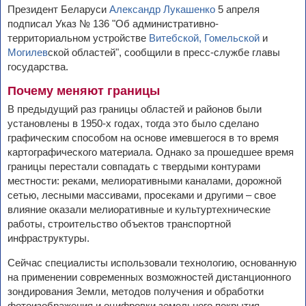
Президент Беларуси
Александр Лукашенко
5 апреля
подписал Указ № 136 "Об административно-
территориальном устройстве
Витебской,
Гомельской
и
Могилев
ской областей", сообщили в пресс-службе главы
государства.
Почему меняют границы
В предыдущий раз границы областей и районов были
установлены в 1950-х годах, тогда это было сделано
графическим способом на основе имевшегося в то время
картографического материала. Однако за прошедшее время
границы перестали совпадать с твердыми контурами
местности: реками, мелиоративными каналами, дорожной
сетью, лесными массивами, просеками и другими – свое
влияние оказали мелиоративные и культуртехнические
работы, строительство объектов транспортной
инфраструктуры.
Сейчас специалисты использовали технологию, основанную
на применении современных возможностей дистанционного
зондирования Земли, методов получения и обработки
фотоизображения и оцифровки земельного покрытия.