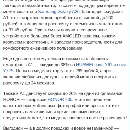
легкости и беззаботности, то самым подходящим вариантом
может оказаться
Samsung Galaxy A26
: благодаря скидкам в
А1 этот смартфон можно приобрести с выгодой до 200
рублей, в том числе в рассрочку с ежемесячным платежом
от 37,45 рубля. При этом вы получите современное
устройство с большим Super AMOLED-экраном, тонким
корпусом и достаточным запасом производительности для
комфортного ежедневного пользования.
Еще одна по-летнему легкая возможность обновить
смартфон в А1 — скидки до 38% на
HUAWEI nova Y61 и nova
Y72S
. Цены на модели стартуют от 299 рублей, а при
желании любую из доступных версий можно оформить в
рассрочку до 24 месяцев.
Также в А1 действует скидка до 26% на один из флагманов
HONOR — смартфон
HONOR 200
. Если вы ценитель
качественных мобильных фотографий или просто хотите
сохранить самые живые и яркие воспоминания о
предстоящем лете, эта модель наверняка вас не разочарует!
Выгодной — а в долгих поездках и вовсе незаменимой —