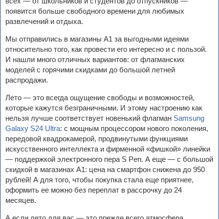
всех — от школьников и студентов до отпускников —
появится больше свободного времени для любимых
развлечений и отдыха.
Мы отправились в магазины А1 за выгодными идеями
относительно того, как провести его интересно и с пользой.
И нашли много отличных вариантов: от флагманских
моделей с горячими скидками до большой летней
распродажи.
Лето — это всегда ощущение свободы и возможностей,
которые кажутся безграничными. И этому настроению как
нельзя лучше соответствует новенький флагман
Samsung
Galaxy S24 Ultra
: с мощным процессором нового поколения,
передовой квадрокамерой, продвинутыми функциями
искусственного интеллекта и фирменной «фишкой» линейки
— поддержкой электронного пера S Pen. А еще — с большой
скидкой в магазинах А1: цена на смартфон снижена до 950
рублей! А для того, чтобы покупка стала еще приятнее,
оформить ее можно без переплат в рассрочку до 24
месяцев.
А если лето для вас — это прежде всего атмосфера