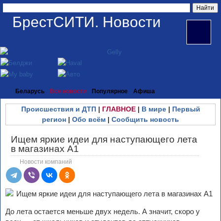
БрестСИТИ. Новости
Беларусь
Все новости
Популярное
Афиша
Происшествия и ДТП
|
ГЛАВНОЕ
|
В мире
|
Первый
регион
|
Обо всём
|
Сообщить новость
Ищем яркие идеи для наступающего лета
в магазинах А1
Новости компаний
До лета остается меньше двух недель. А значит, скоро у