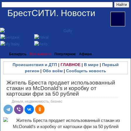
БрестСИТИ. Новости
Беларусь
Все новости
Популярное
Афиша
Происшествия и ДТП
|
ГЛАВНОЕ
|
В мире
|
Первый
регион
|
Обо всём
|
Сообщить новость
Житель Бреста продает использованный
стакан из McDonald’s и коробку от
картошки фри за 50 рублей
Деньги, недвижимость, бизнес