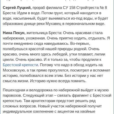
Сергей Луцкий,
прораб филиала СУ 158 Стройтреста № 8
Бреста: Идем в воде. Потом грунт, который находится в
воде, насыпанный, будет выниматься из-под воды, и будет
образовано днище реки Мухавец в первоначальном виде.
Нина Пекун,
жительница Бреста: Очень красивая стала
набережная, ухоженная. Очень приятно ходить, отдыхать. Я
почти ежедневно сюда наведываюсь. Во-первых,
полюбуешься красотой нашей природы родной. Очень
красиво, очень много здесь лебедей, утки плавают, лилии
цвели. Очень красиво. И я только за, чтобы продлили к
Брестской крепости
. Потому что надо в обход ходить на
Московскую, а так прямо прогулялся, посмотрел и вспомнил
историю, полюбовался всем этим. Без истории у нас нет
смысла жизни. Историю нужно всегда помнить.
Пешеходная и велодорожка по набережной выйдет к музею
паровозов. Следующий этап – связать фрагмент с Брестской
крепостью. Там архитекторам предстоит решить ряд
сложных вопросов. Новый участок набережной получит
индивидуальное озеленение с акцентом на хвойные