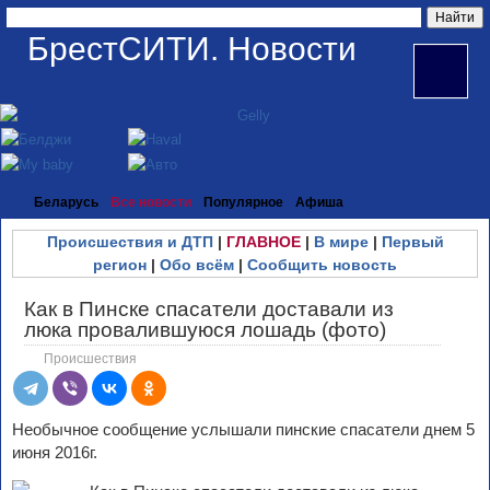
БрестСИТИ. Новости
Беларусь
Все новости
Популярное
Афиша
Происшествия и ДТП
|
ГЛАВНОЕ
|
В мире
|
Первый
регион
|
Обо всём
|
Сообщить новость
Как в Пинске спасатели доставали из
люка провалившуюся лошадь (фото)
Происшествия
Необычное сообщение услышали пинские спасатели днем 5
июня 2016г.