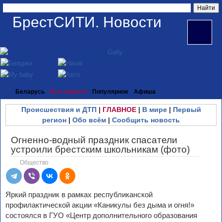
БрестСИТИ. Новости
Беларусь
Все новости
Популярное
Афиша
Происшествия и ДТП
|
ГЛАВНОЕ
|
В мире
|
Первый
регион
|
Обо всём
|
Сообщить новость
Огненно-водный праздник спасатели
устроили брестским школьникам (фото)
Общество
Яркий праздник в рамках республиканской
профилактической акции «Каникулы без дыма и огня!»
состоялся в ГУО «Центр дополнительного образования