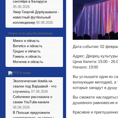
сентября в Беларуси
05.08.2026
Умер Георгий Дорбуашвили -
известный футбольный
коллекционер
05.08.2026
Новости из других регионов
Минск и область
Витебск и область
Дата события: 02 феврал
Гродно и область
Адрес: Дворец культуры
Гомель и область
Цена билета: 19.00 - 26.
Могилев и область
Начало: 19:00
В мире
Вы услышите одни из сам
Экологическая бомба на
волнующие мелодии), а т
свалке под Варшавой - что
которые западут в душу
случилось
07.08.2026
Вы сможете насладиться
Соболенко рассказала о
своем YouTube-канале
душевного равновесия и
06.08.2026
Красивое и приглушенно
В Польше предложили
депортировать из страны