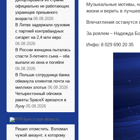
Музыкальные мотивы, на
официально не работающих
жизни и верить в лучшее
украинцев призывного
возраста
06.08.2026
Впечатления останутся 
В Литве задержали грузовик
с партией контрабандных
За роялем – Надежда Б
сигарет на 2,4 млн евро
06.08.2026
Инфо: 8 029 690 20 35
В России женщина пыталась
спасти 3-летнего сына – оба
выпали из окна и погибли
06.08.2026
В Польше сотрудница банка
обманула клиентов почти на
миллион злотых
06.08.2026
Четырехтонный обломок
ракеты SpaceX врезался в
Луну
05.08.2026
Брестская область
Решил отомстить. Взломал
чужой аккаунт, к которому