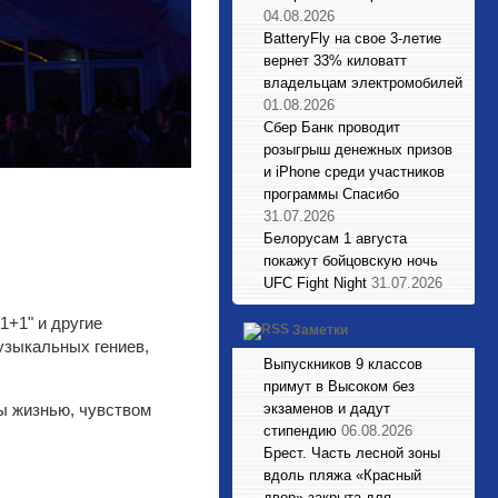
04.08.2026
BatteryFly на свое 3-летие
вернет 33% киловатт
владельцам электромобилей
01.08.2026
Сбер Банк проводит
розыгрыш денежных призов
и iPhone среди участников
программы Спасибо
31.07.2026
Белорусам 1 августа
покажут бойцовскую ночь
UFC Fight Night
31.07.2026
1+1" и другие
Заметки
узыкальных гениев,
Выпускников 9 классов
примут в Высоком без
ы жизнью, чувством
экзаменов и дадут
стипендию
06.08.2026
Брест. Часть лесной зоны
вдоль пляжа «Красный
двор» закрыта для