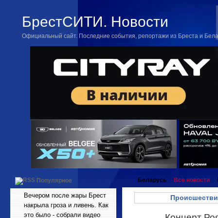
БрестСИТИ. Новости
Официальный сайт. Последние события, репортажи из Бреста и Бел
Беларусь
Все новости
Популярное
Вечером после жары Брест
Происшестви
накрыла гроза и ливень. Как
это было - собрали видео
Концерт Роя
Янв