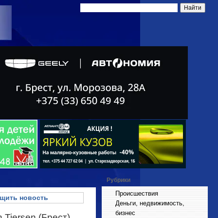
Рубрики
Происшествия
щить новость
Деньги, недвижимость,
бизнес
 Tiersen (Брест)