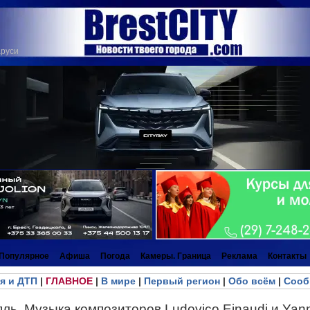
аруси
Популярное
Афиша
Погода
Камеры. Граница
Реклама
Контакты
я и ДТП
|
ГЛАВНОЕ
|
В мире
|
Первый регион
|
Обо всём
|
Сооб
ль. Музыка композиторов Ludovico Einaudi и Yann