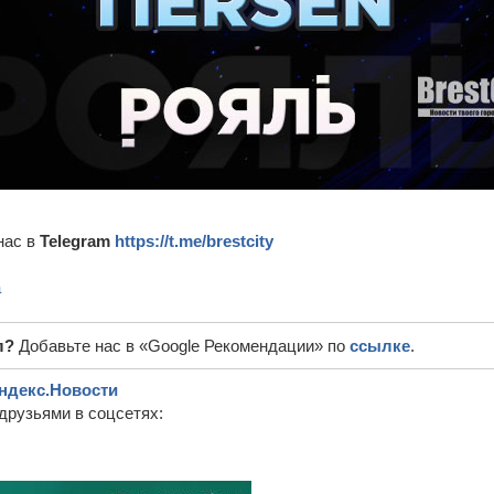
нас в
Telegram
https://t.me/brestcity
а
л?
Добавьте нас в «Google Рекомендации» по
ссылке
.
ндекс.Новости
друзьями в соцсетях: