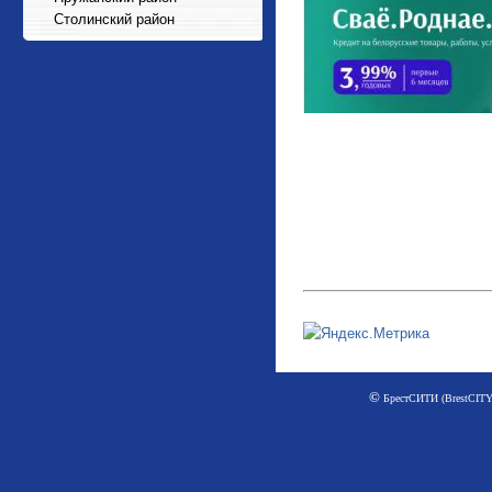
Столинский район
©
БрестСИТИ (BrestCITY)