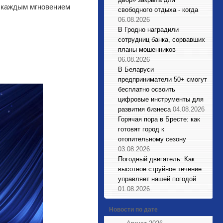
я каждым мгновением
свободного отдыха - когда
06.08.2026
В Гродно наградили
сотрудниц банка, сорвавших
планы мошенников
06.08.2026
В Беларуси
предприниматели 50+ смогут
бесплатно освоить
цифровые инструменты для
развития бизнеса
04.08.2026
Горячая пора в Бресте: как
готовят город к
отопительному сезону
03.08.2026
Погодный двигатель: Как
высотное струйное течение
управляет нашей погодой
01.08.2026
Новости по дате