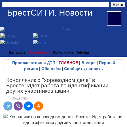
БрестСИТИ. Новости
Беларусь
Все новости
Популярное
Афиша
Происшествия и ДТП
|
ГЛАВНОЕ
|
В мире
|
Первый
регион
|
Обо всём
|
Сообщить новость
Конопляник о "хороводном деле" в
Бресте: Идет работа по идентификации
других участников акции
Общество