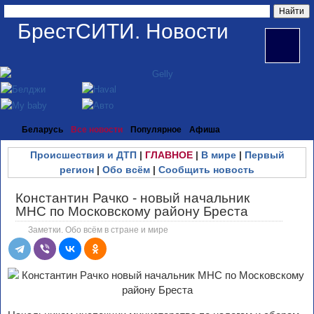
БрестСИТИ. Новости
Беларусь
Все новости
Популярное
Афиша
Происшествия и ДТП
|
ГЛАВНОЕ
|
В мире
|
Первый
регион
|
Обо всём
|
Сообщить новость
Константин Рачко - новый начальник
МНС по Московскому району Бреста
Заметки. Обо всём в стране и мире