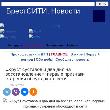
БрестСИТИ. Новости
Беларусь
Все новости
Популярное
Афиша
Происшествия и ДТП
|
ГЛАВНОЕ
|
В мире
|
Первый
регион
|
Обо всём
|
Сообщить новость
«Хруст суставов и два дня на
восстановление»: первые признаки
старения обсуждают в сети
Общество