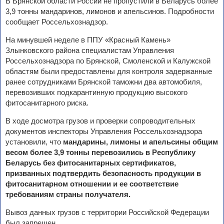
В Брянской области России не пропустили в Беларусь более
3,9 тонны мандаринов, лимонов и апельсинов. Подробности
сообщает Россельхознадзор.
На минувшей неделе в ППУ «Красный Камень»
Злынковского района специалистам Управления
Россельхознадзора по Брянской, Смоленской и Калужской
областям были предоставлены для контроля задержанные
ранее сотрудниками Брянской таможни два автомобиля,
перевозивших подкарантинную продукцию высокого
фитосанитарного риска.
В ходе досмотра грузов и проверки сопроводительных
документов инспекторы Управления Россельхознадзора
установили, что
мандарины, лимоны и апельсины общим
весом более 3,9 тонны перевозились в Республику
Беларусь без фитосанитарных сертификатов,
призванных подтвердить безопасность продукции в
фитосанитарном отношении и ее соответствие
требованиям страны получателя.
Вывоз данных грузов с территории Российской Федерации
был запрещен.