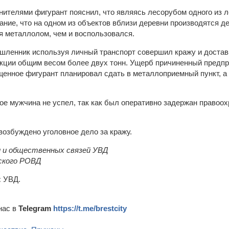
анителями фигурант пояснил, что являясь лесорубом одного из 
мание, что на одном из объектов вблизи деревни производятся 
я металлолом, чем и воспользовался.
ленник используя личный транспорт совершил кражу и достав
кции общим весом более двух тонн. Ущерб причиненный предпр
щенное фигурант планировал сдать в металлоприемный пункт, а 
е мужчина не успел, так как был оперативно задержан правоох
возбуждено уголовное дело за кражу.
 и общественных связей УВД
ского РОВД
:
УВД.
нас в
Telegram
https://t.me/brestcity