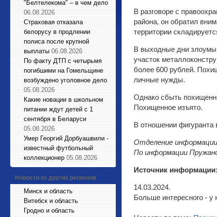
"Белтелекома" – в чем дело
В разговоре с правоохр
06.08.2026
района, он обратил вни
Страховая отказала
территории складируетс
белорусу в продлении
полиса после крупной
В выходные дни злоумыш
выплаты
06.08.2026
участок металлоконстру
По факту ДТП с четырьмя
более 600 рублей. Похи
погибшими на Гомельщине
личные нужды.
возбуждено уголовное дело
05.08.2026
Однако сбыть похищенно
Какие новации в школьном
Похищенное изъято.
питании ждут детей с 1
сентября в Беларуси
В отношении фигуранта 
05.08.2026
Умер Георгий Дорбуашвили -
Отделение информации
известный футбольный
По информации Пружан
коллекционер
05.08.2026
Источник информации
Новости из других регионов
14.03.2024.
Минск и область
Больше интересного - у 
Витебск и область
Гродно и область