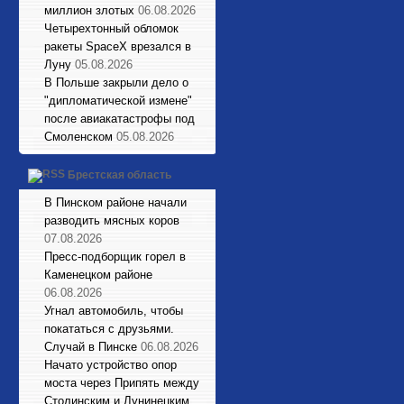
миллион злотых
06.08.2026
Четырехтонный обломок
ракеты SpaceX врезался в
Луну
05.08.2026
В Польше закрыли дело о
"дипломатической измене"
после авиакатастрофы под
Смоленском
05.08.2026
Брестская область
В Пинском районе начали
разводить мясных коров
07.08.2026
Пресс-подборщик горел в
Каменецком районе
06.08.2026
Угнал автомобиль, чтобы
покататься с друзьями.
Случай в Пинске
06.08.2026
Начато устройство опор
моста через Припять между
Столинским и Лунинецким