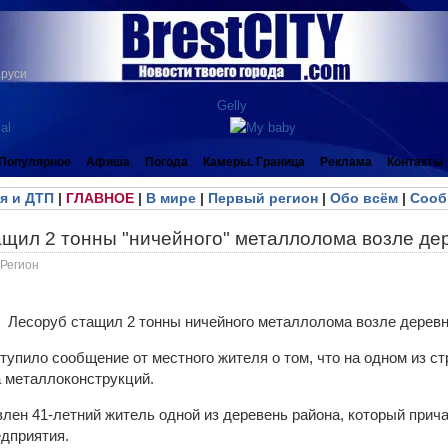
аруси
Популярное
Афиша
Погода
Камеры. Граница
Реклама
Контакты
я и ДТП
|
ГЛАВНОЕ
|
В мире
|
Первый регион
|
Обо всём
|
Сооб
ащил 2 тонны "ничейного" металлолома возле де
Регион
упило сообщение от местного жителя о том, что на одном из с
 металлоконструкций.
лен 41-летний житель одной из деревень района, который прича
дприятия.