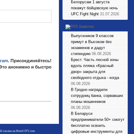
Белорусам 1 августа
покажут бойцовскую ночь
UFC Fight Night
31.07.2026
Заметки
Выпускников 9 классов
примут в Высоком без
экзаменов и дадут
стипендию
06.08.2026
Брест. Часть лесной зоны
gram
. Присоединяйтесь!
вдоль пляжа «Красный
 Это анонимно и быстро
двор» закрыта для
свободного отдыха - когда
06.08.2026
В Гродно наградили
сотрудниц банка, сорвавших
планы мошенников
06.08.2026
В Беларуси
предприниматели 50+ смогут
бесплатно освоить
мой ссылки на BrestCITY.com
цифровые инструменты для