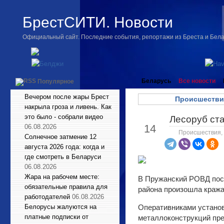
БрестСИТИ. Новости
Официальный сайт. Последние события, репортажи из Бреста и Бел
Беларусь
Все новости
Популярное
Вечером после жары Брест
Происшестви
накрыла гроза и ливень. Как
это было - собрали видео
Лесоруб ст
Мар
14
06.08.2026
Происшествия
,
Солнечное затмение 12
августа 2026 года: когда и
где смотреть в Беларуси
06.08.2026
Жара на рабочем месте:
В Пружанский РОВД пост
обязательные правила для
района произошла кража
работодателей
06.08.2026
Белорусы жалуются на
Оперативниками установ
платные подписки от
металлоконструкций пре