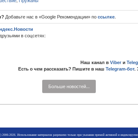
шествие
,
Пружаны
л?
Добавьте нас в «Google Рекомендации» по
ссылке
.
ндекс.Новости
друзьями в соцсетях:
Наш канал в
Viber
и
Tele
Есть о чем рассказать? Пишите в наш
Telegram-бот
.
Больше новостей...
 2006-2026. Использование материалов разрешено только при указании прямой активной и индексируе