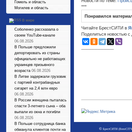
Новости по теме:
Проис
Гомель и область
***
Могилев и область
Понравился материа
В мире
Читайте БрестСИТИ в
Я
Соболенко рассказала о
Поделиться новостью с 
своем YouTube-канале
06.08.2026
В Польше предложили
----------------------
депортировать из страны
официально не работающих
украинцев призывного
возраста
06.08.2026
В Литве задержали грузовик
с партией контрабандных
сигарет на 2,4 млн евро
06.08.2026
В России женщина пыталась
спасти 3-летнего сына – оба
выпали из окна и погибли
06.08.2026
В Польше сотрудница банка
©
БрестСИТИ (BrestCITY)
обманула клиентов почти на