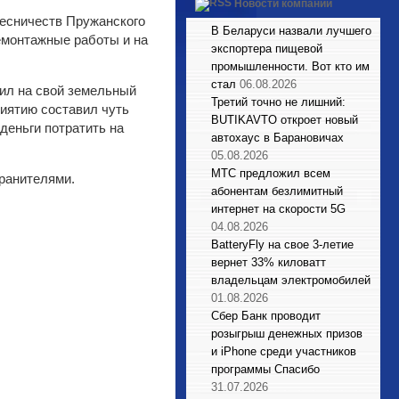
Новости компаний
лесничеств Пружанского
В Беларуси назвали лучшего
демонтажные работы и на
экспортера пищевой
промышленности. Вот кто им
стал
06.08.2026
ил на свой земельный
Третий точно не лишний:
иятию составил чуть
BUTIKAVTO откроет новый
деньги потратить на
автохаус в Барановичах
05.08.2026
МТС предложил всем
ранителями.
абонентам безлимитный
интернет на скорости 5G
04.08.2026
BatteryFly на свое 3-летие
вернет 33% киловатт
владельцам электромобилей
01.08.2026
Сбер Банк проводит
розыгрыш денежных призов
и iPhone среди участников
программы Спасибо
31.07.2026