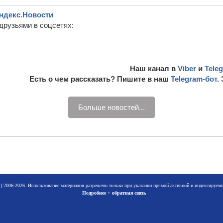
ндекс.Новости
друзьями в соцсетях:
Наш канал в
Viber
и
Tele
Есть о чем рассказать? Пишите в наш
Telegram-бот
.
Больше новостей...
 2006-2026. Использование материалов разрешено только при указании прямой активной и индексируе
Подробнее + обратная связь