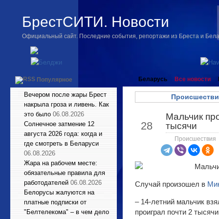
БрестСИТИ. Новости
Официальный сайт. Последние события, репортажи из Бреста и Бел
Беларусь
Все новости
Популярное
Вечером после жары Брест
Происшестви
накрыла гроза и ливень. Как
это было
06.08.2026
Мальчик про
Май
28
Солнечное затмение 12
тысячи
августа 2026 года: когда и
Происшествия
где смотреть в Беларуси
06.08.2026
Жара на рабочем месте:
обязательные правила для
работодателей
06.08.2026
Случай произошел в
Ми
Белорусы жалуются на
– 14-летний мальчик взя
платные подписки от
проиграл почти 2 тысячи
"Белтелекома" – в чем дело