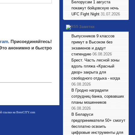
Белорусам 1 августа
покажут бойцовскую ночь
UFC Fight Night
31.07.2026
Заметки
Выпускников 9 классов
gram
. Присоединяйтесь!
примут в Высоком без
 Это анонимно и быстро
экзаменов и дадут
стипендию
06.08.2026
Брест. Часть лесной зоны
вдоль пляжа «Красный
двор» закрыта для
свободного отдыха - когда
06.08.2026
В Гродно наградили
сотрудниц банка, сорвавших
планы мошенников
06.08.2026
мой ссылки на BrestCITY.com
В Беларуси
предприниматели 50+ смогут
бесплатно освоить
цифровые инструменты для