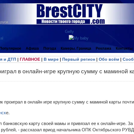
аруси
Популярное
Афиша
Погода
Камеры. Граница
Реклама
Контакты
я и ДТП
|
ГЛАВНОЕ
|
В мире
|
Первый регион
|
Обо всём
|
Сооб
играл в онлайн-игре крупную сумму с маминой ка
нск
е.
л банковскую карту своей мамы и привязал ее к онлайн-игре. За
 рублей, - рассказал вриод начальника ОПК Октябрьского РУВД 