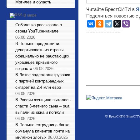
Могилев и область
Читайте БрестСИТИ в
Я
Поделиться новостью с 
В мире
Соболенко рассказала о
своем YouTube-канале
----------------------
06.08.2026
В Польше предложили
депортировать из страны
официально не работающих
украинцев призывного
возраста
06.08.2026
В Литве задержали грузовик
с партией контрабандных
сигарет на 2,4 млн евро
06.08.2026
В России женщина пыталась
спасти 3-летнего сына – оба
выпали из окна и погибли
©
БрестСИТИ (BrestCITY)
06.08.2026
В Польше сотрудница банка
обманула клиентов почти на
миллион злотых
06.08.2026