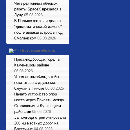
Четырехтонный обломок
ракеты SpaceX врезался в
Луну
05.08.2026
В Польше закрыли дело о
"дипломатической измене"
после авиакатастрофы под
Смоленском
05.08.2026
Брестская область
Пресс-подборщик горел в
Каменецком районе
06.08.2026
Угнал автомобиль, чтобы
покататься с друзьями.
Случай в Пинске
06.08.2026
Начато устройство опор
моста через Припять между
Столинским и Лунинецким
районами
05.08.2026
За полгода отремонтировали
200 км местных дорог на
Брестчине
04.08.2026