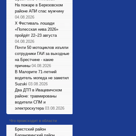
На пожаре в Березовском
районе АПИ спас мужчину
04.08.2026
X Фестиваль лошади
«Полесская нива 2026»
пройдёт 22–23 августа
04.08.2026
Почти 50 мотоциклов изъяли
сотрудники ГАИ за выходные
на Брестчине - какие
причины
04.08.2026
В Малорите 71-летний
водитель мопеда не заметил
Suzuki
03.08.2026
Два ДТП в Ивацевичском
районе: травмированы
водители СПМ и
электроскутера
03.08.2026
Что происходит в области
Брестский район
Барановичский район