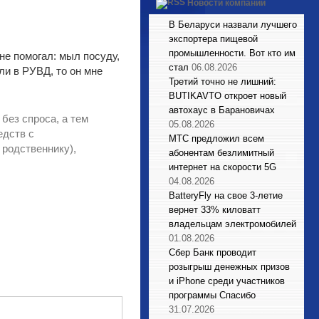
Новости компаний
В Беларуси назвали лучшего
экспортера пищевой
промышленности. Вот кто им
не помогал: мыл посуду,
стал
06.08.2026
ли в РУВД, то он мне
Третий точно не лишний:
BUTIKAVTO откроет новый
автохаус в Барановичах
без спроса, а тем
05.08.2026
едств с
МТС предложил всем
 родственнику),
абонентам безлимитный
интернет на скорости 5G
04.08.2026
BatteryFly на свое 3-летие
вернет 33% киловатт
владельцам электромобилей
01.08.2026
Сбер Банк проводит
розыгрыш денежных призов
и iPhone среди участников
программы Спасибо
31.07.2026