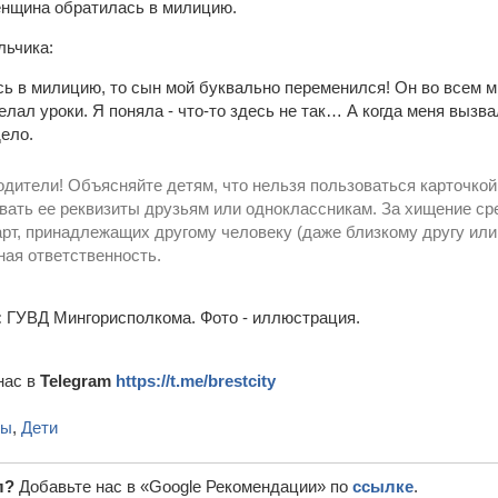
енщина обратилась в милицию.
льчика:
сь в милицию, то сын мой буквально переменился! Он во всем м
елал уроки. Я поняла - что-то здесь не так… А когда меня вызва
дело.
дители! Объясняйте детям, что нельзя пользоваться карточкой 
вать ее реквизиты друзьям или одноклассникам. За хищение ср
арт, принадлежащих другому человеку (даже близкому другу или
ная ответственность.
:
ГУВД Мингорисполкома. Фото - иллюстрация.
нас в
Telegram
https://t.me/brestcity
ты
,
Дети
л?
Добавьте нас в «Google Рекомендации» по
ссылке
.