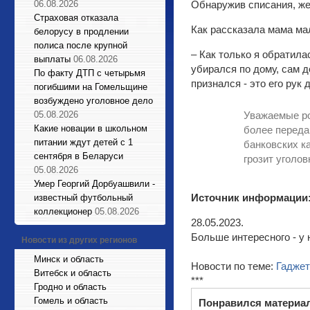
06.08.2026
Обнаружив списания, ж
Страховая отказала
Как рассказала мама ма
белорусу в продлении
полиса после крупной
– Как только я обратила
выплаты
06.08.2026
убирался по дому, сам д
По факту ДТП с четырьмя
признался - это его рук 
погибшими на Гомельщине
возбуждено уголовное дело
05.08.2026
Уважаемые ро
Какие новации в школьном
более переда
питании ждут детей с 1
банковских к
сентября в Беларуси
грозит уголов
05.08.2026
Умер Георгий Дорбуашвили -
Источник информации
известный футбольный
коллекционер
05.08.2026
28.05.2023.
Больше интересного - у 
Новости из других регионов
Минск и область
Новости по теме:
Гадже
Витебск и область
***
Гродно и область
Гомель и область
Понравился материа