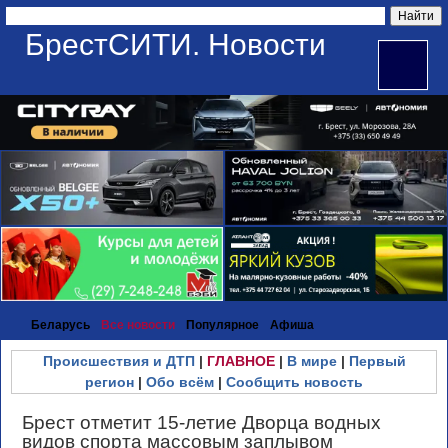
БрестСИТИ. Новости
Беларусь
Все новости
Популярное
Афиша
Происшествия и ДТП
|
ГЛАВНОЕ
|
В мире
|
Первый
регион
|
Обо всём
|
Сообщить новость
Брест отметит 15-летие Дворца водных
видов спорта массовым заплывом