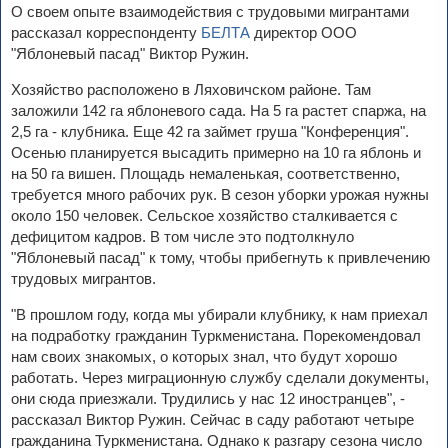
О своем опыте взаимодействия с трудовыми мигрантами
рассказал корреспонденту
БЕЛТА
директор ООО
"Яблоневый пасад" Виктор Ружин.
Хозяйство расположено в Ляховичском районе. Там
заложили 142 га яблоневого сада. На 5 га растет спаржа, на
2,5 га - клубника. Еще 42 га займет груша "Конференция".
Осенью планируется высадить примерно на 10 га яблонь и
на 50 га вишен. Площадь немаленькая, соответственно,
требуется много рабочих рук. В сезон уборки урожая нужны
около 150 человек. Сельское хозяйство сталкивается с
дефицитом кадров. В том числе это подтолкнуло
"Яблоневый пасад" к тому, чтобы прибегнуть к привлечению
трудовых мигрантов.
"В прошлом году, когда мы убирали клубнику, к нам приехал
на подработку гражданин Туркменистана. Порекомендовал
нам своих знакомых, о которых знал, что будут хорошо
работать. Через миграционную службу сделали документы,
они сюда приезжали. Трудились у нас 12 иностранцев", -
рассказал Виктор Ружин. Сейчас в саду работают четыре
гражданина Туркменистана. Однако к разгару сезона число