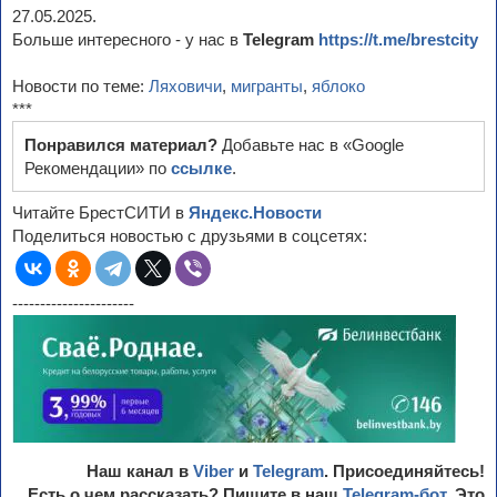
27.05.2025.
Больше интересного - у нас в
Telegram
https://t.me/brestcity
Новости по теме:
Ляховичи
,
мигранты
,
яблоко
***
Понравился материал?
Добавьте нас в «Google
Рекомендации» по
ссылке
.
Читайте БрестСИТИ в
Яндекс.Новости
Поделиться новостью с друзьями в соцсетях:
----------------------
Наш канал в
Viber
и
Telegram
. Присоединяйтесь!
Есть о чем рассказать? Пишите в наш
Telegram-бот
. Это