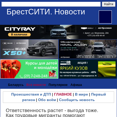
БрестСИТИ. Новости
Беларусь
Все новости
Популярное
Афиша
Происшествия и ДТП
|
ГЛАВНОЕ
|
В мире
|
Первый
регион
|
Обо всём
|
Сообщить новость
Ответственность растет - выгода тоже.
Как трудовые мигранты помогают