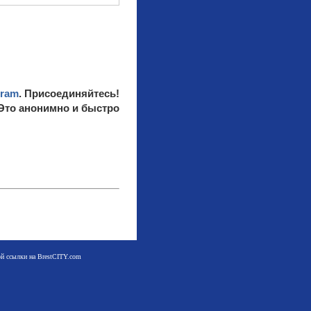
gram
. Присоединяйтесь!
 Это анонимно и быстро
мой ссылки на BrestCITY.com