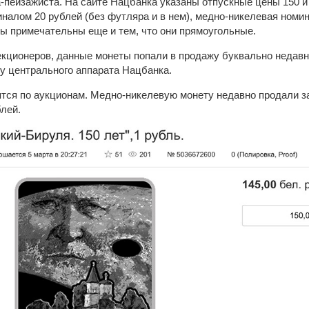
-пейзажиста. На сайте Нацбанка указаны отпускные цены 150 и 
налом 20 рублей (без футляра и в нем), медно-никелевая номин
ты примечательны еще и тем, что они прямоугольные.
кционеров, данные монеты попали в продажу буквально недавно
у центрального аппарата Нацбанка.
ятся по аукционам. Медно-никелевую монету недавно продали за
блей.