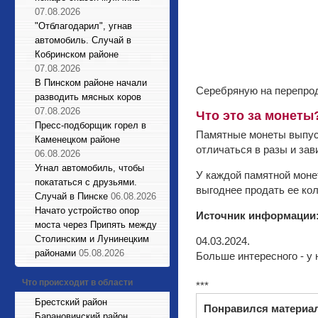
07.08.2026
"Отблагодарил", угнав
автомобиль. Случай в
Кобринском районе
07.08.2026
В Пинском районе начали
Серебряную на перепрод
разводить мясных коров
07.08.2026
Что это за монеты
Пресс-подборщик горел в
Памятные монеты выпуск
Каменецком районе
отличаться в разы и зав
06.08.2026
Угнал автомобиль, чтобы
У каждой памятной моне
покататься с друзьями.
выгоднее продать ее ко
Случай в Пинске
06.08.2026
Начато устройство опор
Источник информации
моста через Припять между
Столинским и Лунинецким
04.03.2024.
районами
05.08.2026
Больше интересного - у 
Что происходит в области
***
Брестский район
Понравился материа
Барановичский район