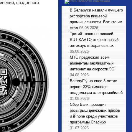
Новости компаний
инения, созданного
В Беларуси назвали лучшего
экспортера пищевой
промышленности. Вот кто им
стал
06.08.2026
Третий точно не лишний:
BUTIKAVTO откроет новый
автохаус в Барановичах
05.08.2026
МТС предложил всем
абонентам безлимитный
интернет на скорости 5G
04.08.2026
BatteryFly на свое 3-летие
вернет 33% киловатт
владельцам электромобилей
01.08.2026
Сбер Банк проводит
розыгрыш денежных призов
и iPhone среди участников
программы Спасибо
31.07.2026