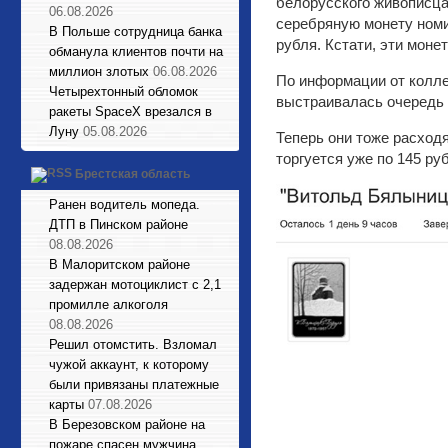
белорусского живописца
06.08.2026
серебряную монету номи
В Польше сотрудница банка
рубля. Кстати, эти моне
обманула клиентов почти на
миллион злотых
06.08.2026
По информации от колле
Четырехтонный обломок
выстраивалась очередь 
ракеты SpaceX врезался в
Луну
05.08.2026
Теперь они тоже расход
торгуется уже по 145 ру
Брестская область
Ранен водитель мопеда.
ДТП в Пинском районе
08.08.2026
В Малоритском районе
задержан мотоциклист с 2,1
промилле алкоголя
08.08.2026
Решил отомстить. Взломал
чужой аккаунт, к которому
были привязаны платежные
карты
07.08.2026
В Березовском районе на
пожаре спасен мужчина