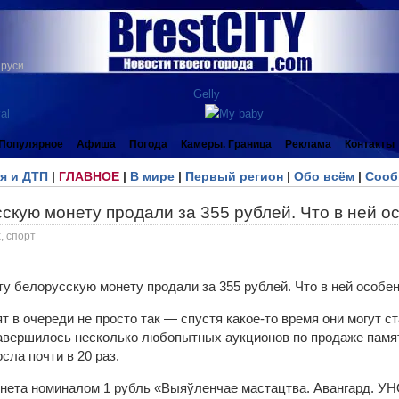
аруси
Популярное
Афиша
Погода
Камеры. Граница
Реклама
Контакты
я и ДТП
|
ГЛАВНОЕ
|
В мире
|
Первый регион
|
Обо всём
|
Сооб
скую монету продали за 355 рублей. Что в ней о
, спорт
т в очереди не просто так — спустя какое-то время они могут с
авершилось несколько любопытных аукционов по продаже памят
сла почти в 20 раз.
нета номиналом 1 рубль «Выяўленчае мастацтва. Авангард. У