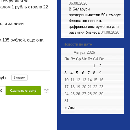
185 рублей за
06.08.2026
алом 1 рубль стоила 22
В Беларуси
предприниматели 50+ смогут
бесплатно освоить
, и за ними
цифровые инструменты для
развития бизнеса
04.08.2026
 135 рублей, еще она
Новости по дате
Август 2026
Пн
Вт
Ср
Чт
Пт
Сб
Вс
1
2
3
4
5
6
7
8
9
10
11
12
13
14
15
16
17
18
19
20
21
22
23
24
25
26
27
28
29
30
31
« Июл