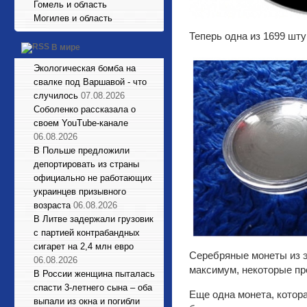
Гомель и область
Могилев и область
Теперь одна из 1699 шту
В мире
Экологическая бомба на
свалке под Варшавой - что
случилось
07.08.2026
Соболенко рассказала о
своем YouTube-канале
06.08.2026
В Польше предложили
депортировать из страны
официально не работающих
украинцев призывного
возраста
06.08.2026
В Литве задержали грузовик
с партией контрабандных
сигарет на 2,4 млн евро
Серебряные монеты из эт
06.08.2026
максимум, некоторые про
В России женщина пыталась
спасти 3-летнего сына – оба
Еще одна монета, котор
выпали из окна и погибли