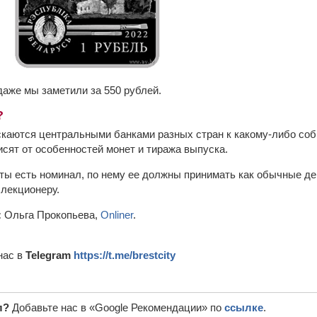
аже мы заметили за 550 рублей.
?
аются центральными банками разных стран к какому-либо соб
исят от особенностей монет и тиража выпуска.
ты есть номинал, по нему ее должны принимать как обычные ден
ллекционеру.
:
Ольга Прокопьева,
Onliner
.
нас в
Telegram
https://t.me/brestcity
л?
Добавьте нас в «Google Рекомендации» по
ссылке
.