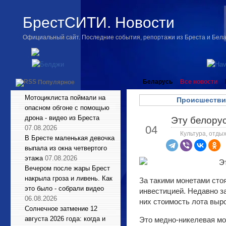
БрестСИТИ. Новости
Официальный сайт. Последние события, репортажи из Бреста и Бел
Беларусь
Все новости
Популярное
Мотоциклиста поймали на
Происшестви
опасном обгоне с помощью
дрона - видео из Бреста
Эту белорус
Мар
04
07.08.2026
Культура, отдых
В Бресте маленькая девочка
выпала из окна четвертого
этажа
07.08.2026
Вечером после жары Брест
накрыла гроза и ливень. Как
За такими монетами стоя
это было - собрали видео
инвестицией. Недавно з
06.08.2026
них стоимость лота выро
Солнечное затмение 12
августа 2026 года: когда и
Это медно-никелевая мо