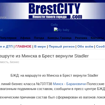
аруси
Популярное
Афиша
Погода
Камеры. Граница
Реклама
Контакты
я и ДТП
|
ГЛАВНОЕ
|
В мире
|
Первый регион
|
Обо всём
|
Сооб
шруте из Минска в Брест вернули Stadler
имость, бизнес
 линий бизнес-класса №737/738
Минск
-
Барановичи
-Полесские 
рвагонным подвижным составом, сообщили в пресс-центре БЖД
техническим причинам состав был сформирован из вагонов локом