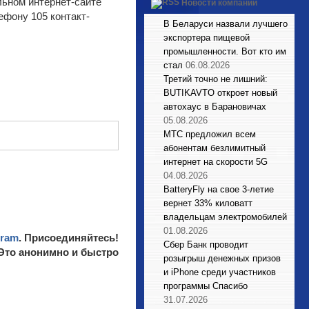
ьном интернет-сайте
Новости компаний
ефону 105 контакт-
В Беларуси назвали лучшего
экспортера пищевой
промышленности. Вот кто им
стал
06.08.2026
Третий точно не лишний:
BUTIKAVTO откроет новый
автохаус в Барановичах
05.08.2026
МТС предложил всем
абонентам безлимитный
интернет на скорости 5G
04.08.2026
BatteryFly на свое 3-летие
вернет 33% киловатт
владельцам электромобилей
01.08.2026
gram
. Присоединяйтесь!
Сбер Банк проводит
 Это анонимно и быстро
розыгрыш денежных призов
и iPhone среди участников
программы Спасибо
31.07.2026