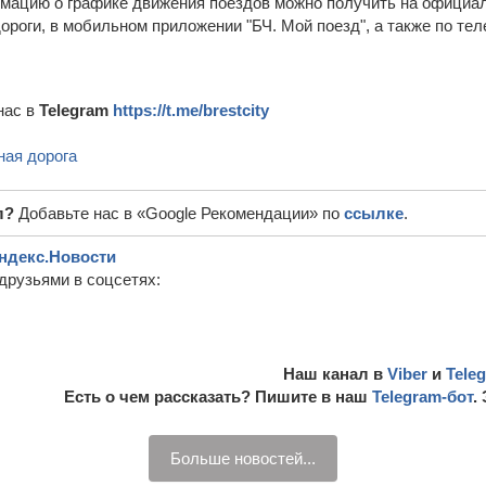
мацию о графике движения поездов можно получить на официал
роги, в мобильном приложении "БЧ. Мой поезд", а также по тел
нас в
Telegram
https://t.me/brestcity
ая дорога
л?
Добавьте нас в «Google Рекомендации» по
ссылке
.
ндекс.Новости
друзьями в соцсетях:
Наш канал в
Viber
и
Tele
Есть о чем рассказать? Пишите в наш
Telegram-бот
.
Больше новостей...