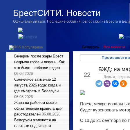
БрестСИТИ. Новости
Официальный сайт. Последние события, репортажи из Бреста и Бел
Беларусь
Все новости
Популярное
Вечером после жары Брест
Происшестви
накрыла гроза и ливень. Как
это было - собрали видео
БЖД: на мар
Сен
22
06.08.2026
Деньги, недвиж
Солнечное затмение 12
августа 2026 года: когда и
где смотреть в Беларуси
06.08.2026
Жара на рабочем месте:
Поезд межрегиональных
обязательные правила для
будет курсировать мото
работодателей
06.08.2026
Белорусы жалуются на
С 19 до 21 сентября по 
платные подписки от