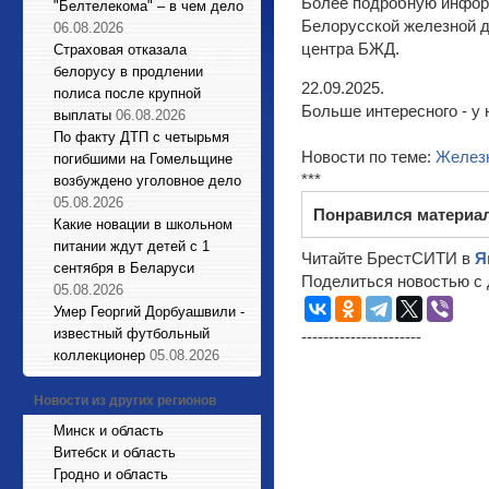
Более подробную инфор
"Белтелекома" – в чем дело
Белорусской железной до
06.08.2026
центра БЖД.
Страховая отказала
белорусу в продлении
22.09.2025.
полиса после крупной
Больше интересного - у 
выплаты
06.08.2026
По факту ДТП с четырьмя
Новости по теме:
Железн
погибшими на Гомельщине
***
возбуждено уголовное дело
05.08.2026
Понравился материа
Какие новации в школьном
питании ждут детей с 1
Читайте БрестСИТИ в
Я
сентября в Беларуси
Поделиться новостью с 
05.08.2026
Умер Георгий Дорбуашвили -
известный футбольный
----------------------
коллекционер
05.08.2026
Новости из других регионов
Минск и область
Витебск и область
Гродно и область