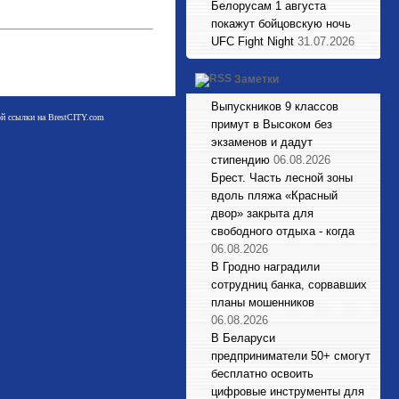
Белорусам 1 августа
покажут бойцовскую ночь
UFC Fight Night
31.07.2026
Заметки
Выпускников 9 классов
мой ссылки на BrestCITY.com
примут в Высоком без
экзаменов и дадут
стипендию
06.08.2026
Брест. Часть лесной зоны
вдоль пляжа «Красный
двор» закрыта для
свободного отдыха - когда
06.08.2026
В Гродно наградили
сотрудниц банка, сорвавших
планы мошенников
06.08.2026
В Беларуси
предприниматели 50+ смогут
бесплатно освоить
цифровые инструменты для