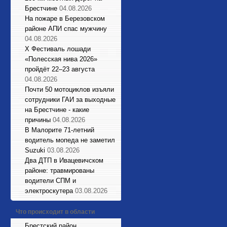
Брестчине
04.08.2026
На пожаре в Березовском
районе АПИ спас мужчину
04.08.2026
X Фестиваль лошади
«Полесская нива 2026»
пройдёт 22–23 августа
04.08.2026
Почти 50 мотоциклов изъяли
сотрудники ГАИ за выходные
на Брестчине - какие
причины
04.08.2026
В Малорите 71-летний
водитель мопеда не заметил
Suzuki
03.08.2026
Два ДТП в Ивацевичском
районе: травмированы
водители СПМ и
электроскутера
03.08.2026
Что происходит в области
Брестский район