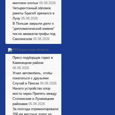
миллион злотых
06.08.2026
Четырехтонный обломок
ракеты SpaceX врезался в
Луну
05.08.2026
В Польше закрыли дело о
"дипломатической измене"
после авиакатастрофы под
Смоленском
05.08.2026
Брестская область
Пресс-подборщик горел в
Каменецком районе
06.08.2026
Угнал автомобиль, чтобы
покататься с друзьями.
Случай в Пинске
06.08.2026
Начато устройство опор
моста через Припять между
Столинским и Лунинецким
районами
05.08.2026
За полгода отремонтировали
200 км местных дорог на