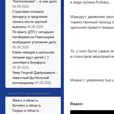
"Белтелекома" – в чем дело
в виде кубика Рубика...
06.08.2026
Страховая отказала
Маршрут движения прол
белорусу в продлении
полиса после крупной
торжественный проход в
выплаты
06.08.2026
зрителей приветствовал
По факту ДТП с четырьмя
погибшими на Гомельщине
возбуждено уголовное дело
05.08.2026
Те, у кого были самые и
Какие новации в школьном
и спонсоров мероприяти
питании ждут детей с 1
сентября в Беларуси
05.08.2026
Умер Георгий Дорбуашвили -
известный футбольный
Можно с уверенностью у
коллекционер
05.08.2026
Новости из других регионов
Минск и область
Видео:
Витебск и область
Гродно и область