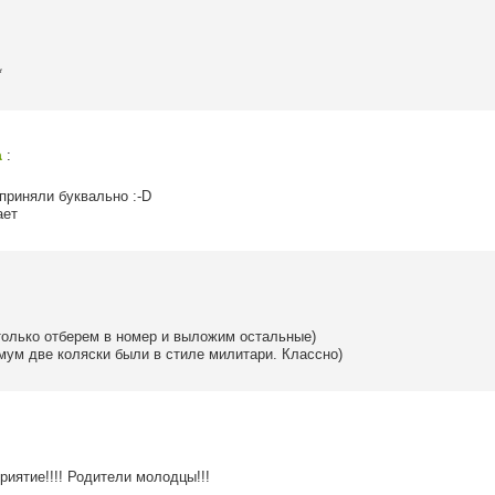
*
a
:
сприняли буквально :-D
ает
только отберем в номер и выложим остальные)
имум две коляски были в стиле милитари. Классно)
иятие!!!! Родители молодцы!!!