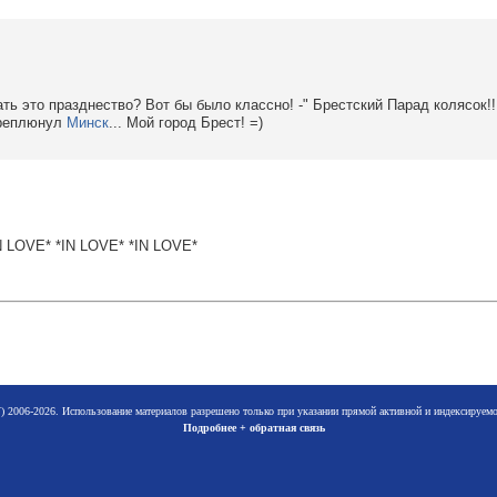
ать это празднество? Вот бы было классно! -" Брестский Парад колясок!
ереплюнул
Минск
... Мой город Брест! =)
N LOVE* *IN LOVE* *IN LOVE*
 2006-2026. Использование материалов разрешено только при указании прямой активной и индексируе
Подробнее + обратная связь