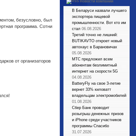
Новости компаний
В Беларуси назвали лучшего
экспортера пищевой
ентом, безусловно, был
промышленности. Вот кто им
ертная программа. Сотни
стал
06.08.2026
Третий точно не лишний:
BUTIKAVTO откроет новый
автохаус в Барановичах
05.08.2026
МТС предложил всем
дарков от организаторов
абонентам безлимитный
интернет на скорости 5G
04.08.2026
BatteryFly на свое 3-летие
вернет 33% киловатт
ялся!
владельцам электромобилей
01.08.2026
Сбер Банк проводит
розыгрыш денежных призов
и iPhone среди участников
программы Спасибо
31.07.2026