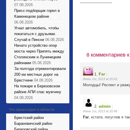
----------------------
07.08.2026
Пресс-подборщик горел в
Каменецком районе
06.08.2026
Угнал автомобиль, чтобы
покататься с друзьями.
Случай в Пинске
06.08.2026
Начато устройство опор
моста через Припять между
8 комментариев к
Столинским и Лунинецким
районами
05.08.2026
За полгода отремонтировали
Far
1.
:
200 км местных дорог на
Июнь 1st, 2013 at 20:42
Брестчине
04.08.2026
Молодцы! Респект и уважу
На пожаре в Березовском
районе АПИ спас мужчину
04.08.2026
admin
2.
:
Что происходит в области
Июнь 1st, 2013 at 20:48
Far
, кстати, погуглив я т
Брестский район
Барановичский район
Березовский район