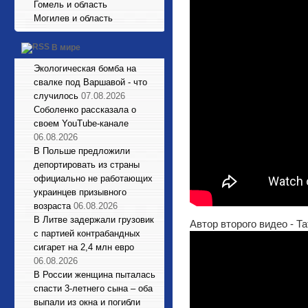
Гомель и область
Могилев и область
В мире
Экологическая бомба на
свалке под Варшавой - что
случилось
07.08.2026
Соболенко рассказала о
своем YouTube-канале
06.08.2026
В Польше предложили
депортировать из страны
официально не работающих
украинцев призывного
возраста
06.08.2026
В Литве задержали грузовик
Автор второго видео - Т
с партией контрабандных
сигарет на 2,4 млн евро
06.08.2026
В России женщина пыталась
спасти 3-летнего сына – оба
выпали из окна и погибли