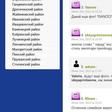
Ганцевичский район
Valerie
3.
:
Дрогичинский район
Июнь 2nd, 2013 at 13:18
Жабинковский район
Давай еще фот! *DANCE2
Ивановский район
Ивацевичский район
Каменецкий район
Кобринский район
ideyaprintsevn
4.
Лунинецкий район
Июнь 2nd, 2013 at 15:46
Ляховичский район
многие слово " парад" во
стиль милитари преоблад
Малоритский район
Пинский район
Пружанский район
Столинский район
admin
5.
:
Июнь 2nd, 2013 at 17:07
Valerie
, будут еще фото, 
ideyaprintsevna
, как мин
Юлия
6.
:
Июнь 2nd, 2013 at 19:41
Отличное семейное меропр