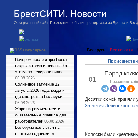
БрестСИТИ. Новости
Официальный сайт. Последние события, репортажи из Бреста и Бел
Беларусь
Все новости
Популярное
Вечером после жары Брест
Происшестви
накрыла гроза и ливень. Как
это было - собрали видео
Парад коляс
Июн
01
06.08.2026
Праздники, соб
Солнечное затмение 12
августа 2026 года: когда и
где смотреть в Беларуси
Десятки семей приняли 
06.08.2026
35-летия Ленинского ра
Жара на рабочем месте:
обязательные правила для
работодателей
06.08.2026
Белорусы жалуются на
платные подписки от
Коляски были креативные