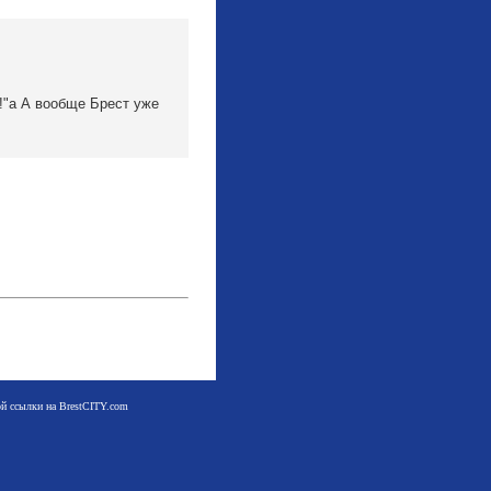
!!"а А вообще Брест уже
мой ссылки на BrestCITY.com