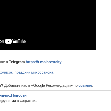
нас в
Telegram
https://t.me/brestcity
колясок
,
праздник микрорайона
л?
Добавьте нас в «Google Рекомендации» по
ссылке
.
ндекс.Новости
друзьями в соцсетях: