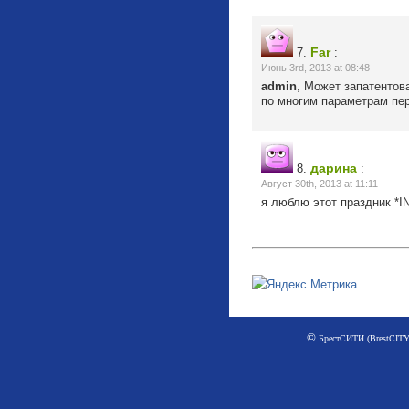
Far
7.
:
Июнь 3rd, 2013 at 08:48
admin
, Может запатентов
по многим параметрам п
дарина
8.
:
Август 30th, 2013 at 11:11
я люблю этот праздник *I
©
БрестСИТИ (BrestCITY)