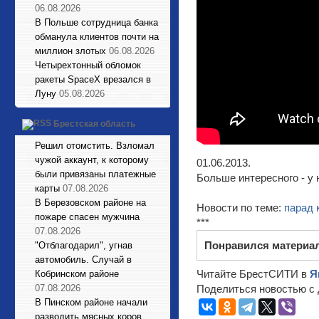
06.08.2026
В Польше сотрудница банка
обманула клиентов почти на
миллион злотых
06.08.2026
Четырехтонный обломок
ракеты SpaceX врезался в
Луну
05.08.2026
Брестская область
Решил отомстить. Взломал
чужой аккаунт, к которому
01.06.2013.
были привязаны платежные
Больше интересного - у 
карты
07.08.2026
В Березовском районе на
Новости по теме:
парад 
пожаре спасен мужчина
***
07.08.2026
Понравился материа
"Отблагодарил", угнав
автомобиль. Случай в
Читайте БрестСИТИ в
Я
Кобринском районе
07.08.2026
Поделиться новостью с 
В Пинском районе начали
разводить мясных коров