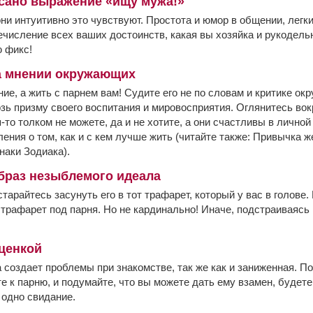
исано выражение «ищу мужа!»
они интуитивно это чувствуют. Простота и юмор в общении, легк
ечисление всех ваших достоинств, какая вы хозяйка и рукодель
 фикс!
а мнении окружающих
ие, а жить с парнем вам! Судите его не по словам и критике окр
зь призму своего воспитания и мировосприятия. Оглянитесь вок
то толком не можете, да и не хотите, а они счастливы в личной
ения о том, как и с кем лучше жить (читайте также: Привычка ж
наки Зодиака).
браз незыблемого идеала
старайтесь засунуть его в тот трафарет, который у вас в голове
 трафарет под парня. Но не кардинально! Иначе, подстраиваясь
оценкой
создает проблемы при знакомстве, так же как и заниженная. По
 к парню, и подумайте, что вы можете дать ему взамен, будет
 одно свидание.