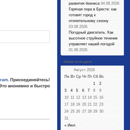
развития бизнеса
04.08.2026
Горячая пора в Бресте: как
готовят город к
отопительному сезону
03.08.2026
Погодный двигатель: Как
высотное струйное течение
управляет нашей погодой
01.08.2026
Новости по дате
Август 2026
Пн
Вт
Ср
Чт
Пт
Сб
Вс
gram
. Присоединяйтесь!
1
2
 Это анонимно и быстро
3
4
5
6
7
8
9
10
11
12
13
14
15
16
17
18
19
20
21
22
23
24
25
26
27
28
29
30
31
« Июл