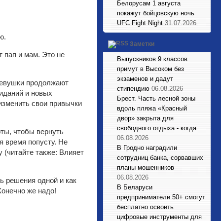
Белорусам 1 августа
покажут бойцовскую ночь
UFC Fight Night
31.07.2026
ю.
Заметки
 пап и мам. Это не
Выпускников 9 классов
примут в Высоком без
экзаменов и дадут
девушки продолжают
стипендию
06.08.2026
иданий и новых
Брест. Часть лесной зоны
 изменить свои привычки
вдоль пляжа «Красный
двор» закрыта для
свободного отдыха - когда
оты, чтобы вернуть
06.08.2026
я время попусту. Не
В Гродно наградили
у (читайте также: Влияет
сотрудниц банка, сорвавших
планы мошенников
06.08.2026
ь решения одной и как
В Беларуси
Конечно же надо!
предприниматели 50+ смогут
бесплатно освоить
цифровые инструменты для