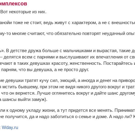
омплексов
Вот некоторые из них.
анойи тоже не стоит, ведь живут с характером, а не с внешность
у-то многие считают, что обязательно повторят неудачный опыт
». В детстве дружа больше с мальчишками и вырастая, такие 
— делятся всем с парнями и выслушивают их впечатления от св
мечают в таких девушках красоту, женственность. Постарайтесь
парням, что вы девушка, а не просто друг.
е девушки тратят кучу сил, эмоций, а иногда и денег на привор
мстить бывшему, при этом не видя никого другого вокруг и трат
что он вернется. Лучше оглянитесь вокруг и дайте шанс другом
а шансы выйти замуж).
и к одному укладу жизни, а тут придется все менять. Принимат
не получится, да и надо заботиться о семье и доме. А надо ли? 
:
Wday.ru