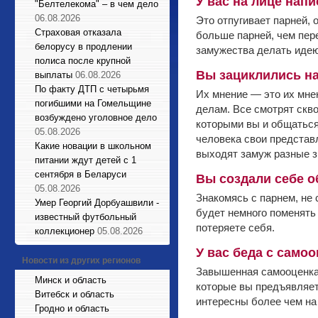
У вас на лице нап
"Белтелекома" – в чем дело
06.08.2026
Это отпугивает парней, 
Страховая отказала
больше парней, чем пер
белорусу в продлении
замужества делать идею
полиса после крупной
Вы зациклились н
выплаты
06.08.2026
По факту ДТП с четырьмя
Их мнение — это их мнен
погибшими на Гомельщине
делам. Все смотрят скво
возбуждено уголовное дело
которыми вы и общаться-
05.08.2026
человека свои представл
Какие новации в школьном
выходят замуж разные з
питании ждут детей с 1
сентября в Беларуси
Вы создали себе о
05.08.2026
Знакомясь с парнем, не 
Умер Георгий Дорбуашвили -
будет немного поменять
известный футбольный
потеряете себя.
коллекционер
05.08.2026
У вас беда с само
Новости из других регионов
Завышенная самооценка 
Минск и область
которые вы предъявляете
Витебск и область
интересны более чем на
Гродно и область