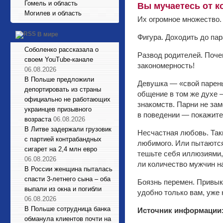
Гомель и область
Вы мучаетесь от к
Могилев и область
Их огромное множество. 
В мире
Фигура. Доходить до пар
Соболенко рассказала о
Развод родителей. Почем
своем YouTube-канале
закономерность!
06.08.2026
В Польше предложили
Девушка — «свой парень
депортировать из страны
общение в том же духе 
официально не работающих
знакомств. Парни не за
украинцев призывного
в поведении — покажите 
возраста
06.08.2026
В Литве задержали грузовик
Несчастная любовь. Таки
с партией контрабандных
любимого. Или пытаются 
сигарет на 2,4 млн евро
тешьте себя иллюзиями, 
06.08.2026
ли количество мужчин н
В России женщина пыталась
спасти 3-летнего сына – оба
Боязнь перемен. Привыкл
выпали из окна и погибли
удобно только вам, уже 
06.08.2026
В Польше сотрудница банка
Источник информации
обманула клиентов почти на