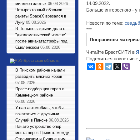
14.09.2022.
миллион злотых
06.08.2026
Больше интересного - у 
Четырехтонный обломок
ракеты SpaceX врезался в
Луну
05.08.2026
Новости по теме:
свадь
В Польше закрыли дело о
***
"дипломатической измене"
Понравился материа
после авиакатастрофы под
Смоленском
05.08.2026
Читайте БрестСИТИ в
Я
Поделиться новостью с 
Брестская область
В Пинском районе начали
----------------------
разводить мясных коров
07.08.2026
Пресс-подборщик горел в
Каменецком районе
06.08.2026
Угнал автомобиль, чтобы
покататься с друзьями.
Случай в Пинске
06.08.2026
Начато устройство опор
моста через Припять между
Столинским и Лунинецким