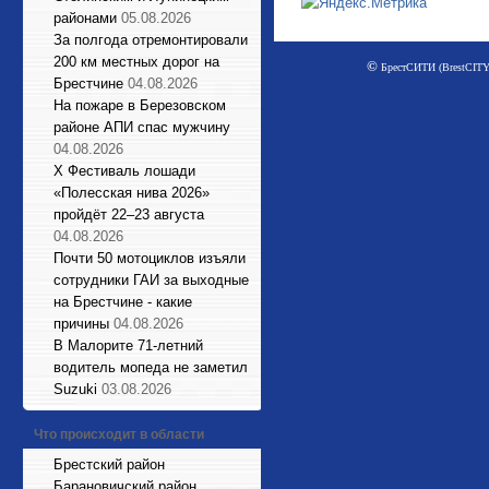
районами
05.08.2026
За полгода отремонтировали
200 км местных дорог на
©
БрестСИТИ (BrestCITY)
Брестчине
04.08.2026
На пожаре в Березовском
районе АПИ спас мужчину
04.08.2026
X Фестиваль лошади
«Полесская нива 2026»
пройдёт 22–23 августа
04.08.2026
Почти 50 мотоциклов изъяли
сотрудники ГАИ за выходные
на Брестчине - какие
причины
04.08.2026
В Малорите 71-летний
водитель мопеда не заметил
Suzuki
03.08.2026
Что происходит в области
Брестский район
Барановичский район