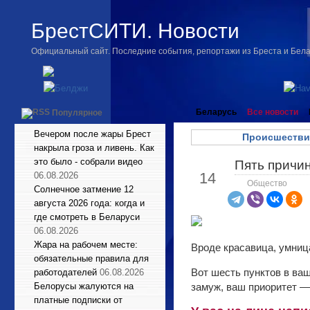
БрестСИТИ. Новости
Официальный сайт. Последние события, репортажи из Бреста и Бел
Беларусь
Все новости
Популярное
Вечером после жары Брест
Происшестви
накрыла гроза и ливень. Как
это было - собрали видео
Пять причин
Сен
14
06.08.2026
Общество
Солнечное затмение 12
августа 2026 года: когда и
где смотреть в Беларуси
06.08.2026
Жара на рабочем месте:
Вроде красавица, умница
обязательные правила для
Вот шесть пунктов в ва
работодателей
06.08.2026
Белорусы жалуются на
замуж, ваш приоритет — 
платные подписки от