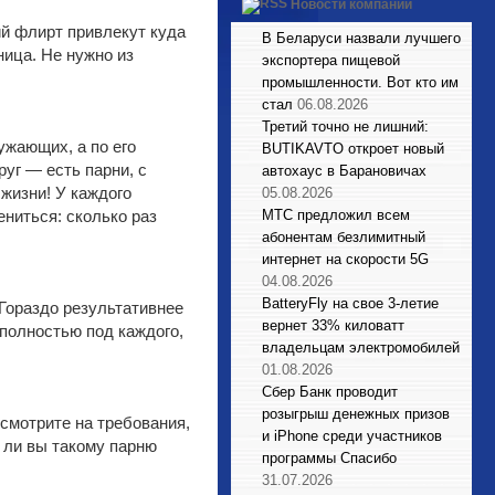
Новости компаний
ий флирт привлекут куда
В Беларуси назвали лучшего
ница. Не нужно из
экспортера пищевой
промышленности. Вот кто им
стал
06.08.2026
Третий точно не лишний:
ужающих, а по его
BUTIKAVTO откроет новый
руг — есть парни, с
автохаус в Барановичах
 жизни! У каждого
05.08.2026
ениться: сколько раз
МТС предложил всем
абонентам безлимитный
интернет на скорости 5G
04.08.2026
BatteryFly на свое 3-летие
. Гораздо результативнее
вернет 33% киловатт
 полностью под каждого,
владельцам электромобилей
01.08.2026
Сбер Банк проводит
розыгрыш денежных призов
смотрите на требования,
и iPhone среди участников
е ли вы такому парню
программы Спасибо
31.07.2026