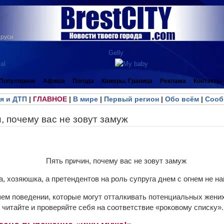
аруси
Популярное
Афиша
Погода
Камеры. Граница
Реклама
Контакты
я и ДТП
|
ГЛАВНОЕ
|
В мире
|
Первый регион
|
Обо всём
|
Сооб
, почему вас не зовут замуж
, хозяюшка, а претендентов на роль супруга днем с огнем не на
шем поведении, которые могут отталкивать потенциальных жених
читайте и проверяйте себя на соответствие «роковому списку».