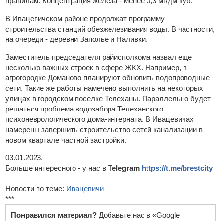
правилам. Концентрация железа - менее 0,3 мг/дм куб.
В Ивацевичском районе продолжат программу
строительства станций обезжелезивания воды. В частности,
на очереди - деревни Заполье и Наливки.
Заместитель председателя райисполкома назвал еще
несколько важных строек в сфере ЖКХ. Например, в
агрогородке Доманово планируют обновить водопроводные
сети. Такие же работы намечено выполнить на некоторых
улицах в городском поселке Телеханы. Параллельно будет
решаться проблема водозабора Телеханского
психоневрологического дома-интерната. В Ивацевичах
намерены завершить строительство сетей канализации в
новом квартале частной застройки.
03.01.2023.
Больше интересного - у нас в
Telegram
https://t.me/brestcity
Новости по теме:
Ивацевичи
***
Понравился материал?
Добавьте нас в «Google