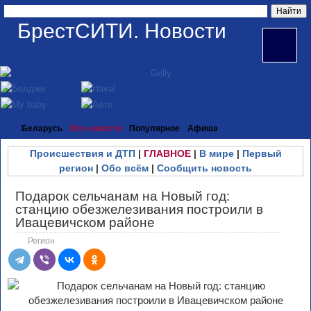
БрестСИТИ. Новости
Беларусь
Все новости
Популярное
Афиша
Происшествия и ДТП
|
ГЛАВНОЕ
|
В мире
|
Первый
регион
|
Обо всём
|
Сообщить новость
Подарок сельчанам на Новый год:
станцию обезжелезивания построили в
Ивацевичском районе
Регион