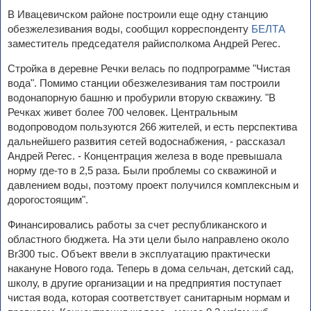
В Ивацевичском районе построили еще одну станцию
обезжелезивания воды, сообщил корреспонденту
БЕЛТА
заместитель председателя райисполкома Андрей Регес.
Стройка в деревне Речки велась по подпрограмме "Чистая
вода". Помимо станции обезжелезивания там построили
водонапорную башню и пробурили вторую скважину. "В
Речках живет более 700 человек. Центральным
водопроводом пользуются 266 жителей, и есть перспектива
дальнейшего развития сетей водоснабжения, - рассказал
Андрей Регес. - Концентрация железа в воде превышала
норму где-то в 2,5 раза. Были проблемы со скважиной и
давлением воды, поэтому проект получился комплексным и
дорогостоящим".
Финансировались работы за счет республиканского и
областного бюджета. На эти цели было направлено около
Br300 тыс. Объект ввели в эксплуатацию практически
накануне Нового года. Теперь в дома сельчан, детский сад,
школу, в другие организации и на предприятия поступает
чистая вода, которая соответствует санитарным нормам и