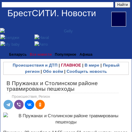
БрестСИТИ. Новости
Беларусь
Все новости
Популярное
Афиша
Происшествия и ДТП
|
ГЛАВНОЕ
|
В мире
|
Первый
регион
|
Обо всём
|
Сообщить новость
В Пружанах и Столинском районе
травмированы пешеходы
Происшествия
,
Регион