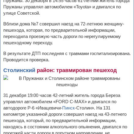
Пружаны. 30 декабря в 14:55 часов 61-летний житель города
Пружаны управлял автомобилем «Toyota» и двигался по
улице Советской.
Вблизи дома №7 совершил наезд на 72-летнюю женщину-
пешехода, которая, по предварительной информации,
переходила проезжую часть дороги по нерегулируемому
пешеходному переходу.
В результате ДТП последняя с травмами госпитализирована.
Проводится проверка.
Столинский
район: травмирован пешеход
31 декабря 19:00 часов 42-летний житель города Береза
управлял автомобилем «FORD C-MAX» и двигался по
автодороге Р-6 «Ивацевичи-
Пинск
-Столин». На 131
километре указанной дороги совершил наезд на 43-летнего
пешехода, который, по предварительной информации,
находясь в состоянии алкогольного опьянения, двигался по
проезжей части дороги в попутном направлении, не