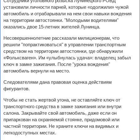
Сотрудники уголовного розыска Лунинецкого РОВД
установили личности парней, которые «одолжили» чужой
автомобиль и отрабарывали на нем свои навыки вождения
на территории автостоянки. "Молодыми водителями"
оказались двое 15-летних жителей Лунинца.
Несовершеннолетние рассказали милиционерам, что
решили "попрактиковаться" в управлении транспортным
средством на территории автостоянки, где обнаружили
«Фольксваген». Им «улыбнулась удача»: владелец забыл
ключ в замке зажигания. После "урока вождения"
автомобиль вернули на место.
Следователями дана правовая оценка действиям
фигурантов.
Чтобы не стать жертвой угона, не оставляйте ключ от
транспортного средства в замке зажигания или внутри
салона. Закрывайте свой автомобиль, даже если он
припаркован на охраняемой стоянке, придомовой или
частной территории. Не храните ключи на видимых и
легкодоступных местах.