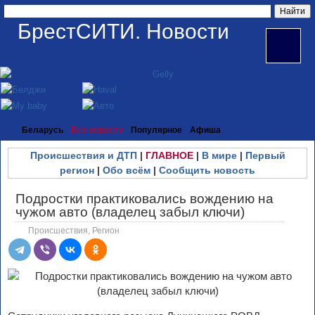
БрестСИТИ. Новости
Беларусь
Все новости
Популярное
Афиша
Происшествия и ДТП
|
ГЛАВНОЕ
|
В мире
|
Первый
регион
|
Обо всём
|
Сообщить новость
Подростки практиковались вождению на
чужом авто (владелец забыл ключи)
Происшествия
,
Регион