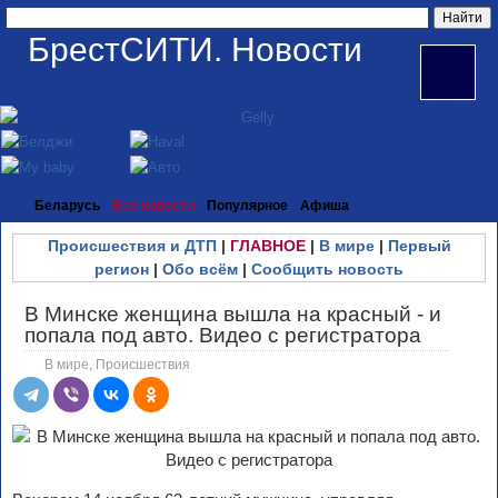
БрестСИТИ. Новости
Беларусь
Все новости
Популярное
Афиша
Происшествия и ДТП
|
ГЛАВНОЕ
|
В мире
|
Первый
регион
|
Обо всём
|
Сообщить новость
В Минске женщина вышла на красный - и
попала под авто. Видео с регистратора
В мире
,
Происшествия