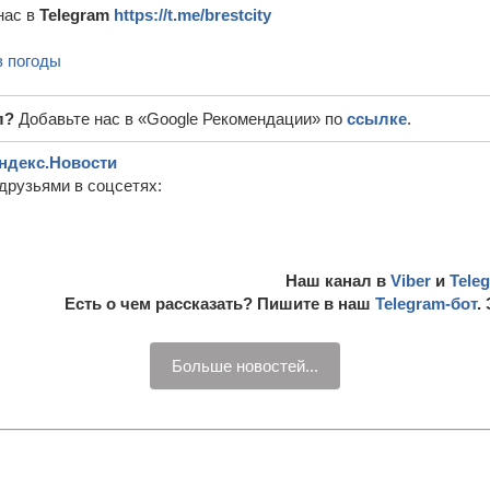
нас в
Telegram
https://t.me/brestcity
з погоды
л?
Добавьте нас в «Google Рекомендации» по
ссылке
.
ндекс.Новости
друзьями в соцсетях:
Наш канал в
Viber
и
Tele
Есть о чем рассказать? Пишите в наш
Telegram-бот
.
Больше новостей...