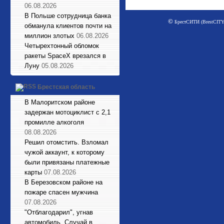
06.08.2026
В Польше сотрудница банка
©
БрестСИТИ (BrestCITY)
обманула клиентов почти на
миллион злотых
06.08.2026
Четырехтонный обломок
ракеты SpaceX врезался в
Луну
05.08.2026
Брестская область
В Малоритском районе
задержан мотоциклист с 2,1
промилле алкоголя
08.08.2026
Решил отомстить. Взломал
чужой аккаунт, к которому
были привязаны платежные
карты
07.08.2026
В Березовском районе на
пожаре спасен мужчина
07.08.2026
"Отблагодарил", угнав
автомобиль. Случай в