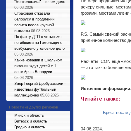
По мере продвижения цик
"Белтелекома" – в чем дело
вечеру сильные, местами
06.08.2026
грозами, местами ливни
Страховая отказала
белорусу в продлении
полиса после крупной
выплаты
06.08.2026
P.S. Самый свежий расч
По факту ДТП с четырьмя
приличное количество д
погибшими на Гомельщине
возбуждено уголовное дело
05.08.2026
Какие новации в школьном
Расчеты ICON ещё «мокр
питании ждут детей с 1
— это так-то больше ме
сентября в Беларуси
05.08.2026
Умер Георгий Дорбуашвили -
Источник информации
известный футбольный
коллекционер
05.08.2026
Читайте также:
Новости из других регионов
Брест после 
Минск и область
Витебск и область
Гродно и область
04.06.2024.