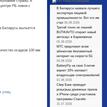
 половине страны. К
Новости компаний
 центре РБ ливни с
В Беларуси назвали лучшего
экспортера пищевой
промышленности. Вот кто им
стал
06.08.2026
Третий точно не лишний:
на Беларусь выльется
BUTIKAVTO откроет новый
автохаус в Барановичах
05.08.2026
МТС предложил всем
личество осадков 100 мм
абонентам безлимитный
интернет на скорости 5G
04.08.2026
BatteryFly на свое 3-летие
вернет 33% киловатт
владельцам электромобилей
01.08.2026
Сбер Банк проводит
розыгрыш денежных призов
х улиц
и iPhone среди участников
программы Спасибо
31.07.2026