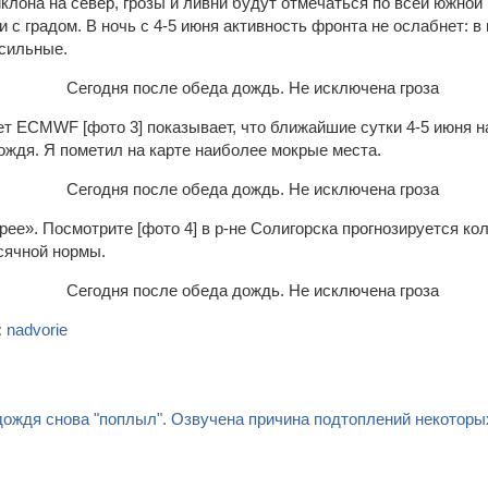
лона на север, грозы и ливни будут отмечаться по всей южной
 с градом. В ночь с 4-5 июня активность фронта не ослабнет: в
 сильные.
ет ECMWF [фото 3] показывает, что ближайшие сутки 4-5 июня 
ождя. Я пометил на карте наиболее мокрые места.
ее». Посмотрите [фото 4] в р-не Солигорска прогнозируется ко
сячной нормы.
:
nadvorie
дождя снова "поплыл". Озвучена причина подтоплений некоторы