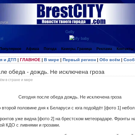
аруси
Популярное
Афиша
Погода
Камеры. Граница
Реклама
Контакты
я и ДТП
|
ГЛАВНОЕ
|
В мире
|
Первый регион
|
Обо всём
|
Сооб
ле обеда - дождь. Не исключена гроза
ём в стране и мире
о второй половине дня к Беларуси с юга подойдёт [фото 1] небо
ронтов уже видна [фото 2] на брестском метеорадаре. Фронты 
ой КДО с ливнями и грозами.