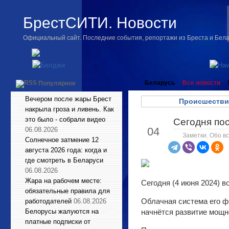
БрестСИТИ. Новости
Официальный сайт. Последние события, репортажи из Бреста и Бел
Беларусь
Все новости
Популярное
Вечером после жары Брест
Происшестви
накрыла гроза и ливень. Как
это было - собрали видео
Сегодня пос
Июн
04
06.08.2026
Заметки. Обо вс
Солнечное затмение 12
августа 2026 года: когда и
где смотреть в Беларуси
06.08.2026
Жара на рабочем месте:
Сегодня (4 июня 2024) в
обязательные правила для
Облачная система его ф
работодателей
06.08.2026
Белорусы жалуются на
начнётся развитие мощн
платные подписки от