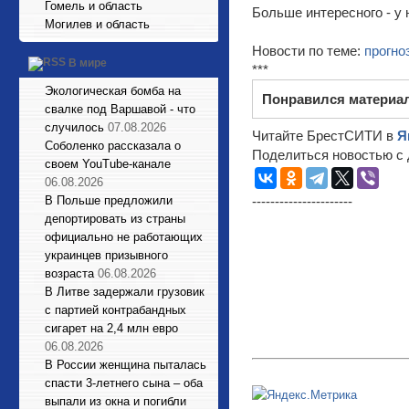
Гомель и область
Больше интересного - у 
Могилев и область
Новости по теме:
прогно
В мире
***
Экологическая бомба на
Понравился материа
свалке под Варшавой - что
случилось
07.08.2026
Читайте БрестСИТИ в
Я
Соболенко рассказала о
Поделиться новостью с 
своем YouTube-канале
06.08.2026
В Польше предложили
----------------------
депортировать из страны
официально не работающих
украинцев призывного
возраста
06.08.2026
В Литве задержали грузовик
с партией контрабандных
сигарет на 2,4 млн евро
06.08.2026
В России женщина пыталась
спасти 3-летнего сына – оба
выпали из окна и погибли