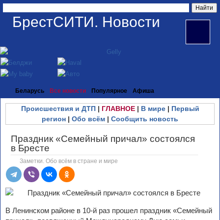
БрестСИТИ. Новости
Беларусь
Все новости
Популярное
Афиша
Происшествия и ДТП
|
ГЛАВНОЕ
|
В мире
|
Первый
регион
|
Обо всём
|
Сообщить новость
Праздник «Семейный причал» состоялся
в Бресте
Заметки. Обо всём в стране и мире
В Ленинском районе в 10-й раз прошел праздник «Семейный